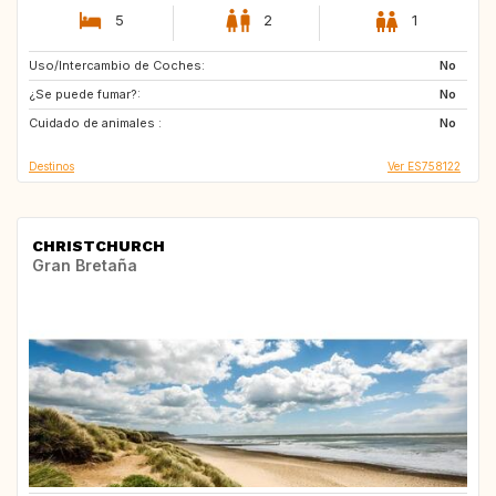
5
2
1
Uso/Intercambio de Coches:
CH
FI
No
¿Se puede fumar?:
NO
SI
No
Cuidado de animales :
AT
No
Destinos
Ver ES758122
CHRISTCHURCH
Gran Bretaña