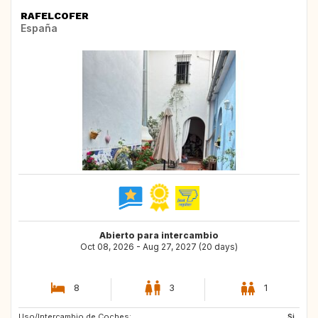
RAFELCOFER
España
Abierto para intercambio
Oct 08, 2026 - Aug 27, 2027 (20 days)
8
3
1
Uso/Intercambio de Coches:
NO
GB
Si