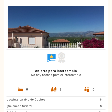
Abierto para intercambio
No hay fechas para el intercambio
6
3
0
Uso/Intercambio de Coches:
VN
IN
Si
¿Se puede fumar?:
TR
CW
Si