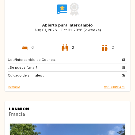
Abierto para intercambio
Aug 01, 2026 - Oct 31, 2026 (2 weeks)
6
2
2
Uso/Intercambio de Coches:
NO
AT
Si
¿Se puede fumar?:
ES
NL
Si
Cuidado de animales :
FR
IT
Si
Destinos
Ver GB091479
LANNION
Francia