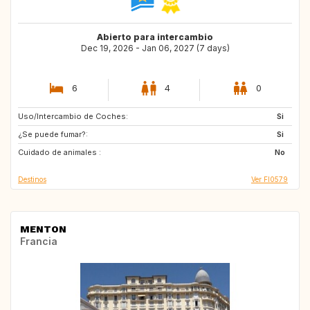
Abierto para intercambio
Dec 19, 2026 - Jan 06, 2027 (7 days)
6
4
0
Uso/Intercambio de Coches:
AT
IT
Si
¿Se puede fumar?:
DK
PT
Si
Cuidado de animales :
FR
HR
No
Destinos
Ver FI0579
MENTON
Francia