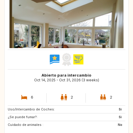
Abierto para intercambio
Oct 14, 2025 - Oct 31, 2026 (3 weeks)
6
2
2
Uso/Intercambio de Coches:
FI
AT
Si
¿Se puede fumar?:
CH
IE
Si
Cuidado de animales :
IS
NO
No