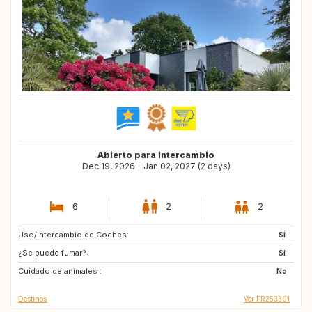
Abierto para intercambio
Dec 19, 2026 - Jan 02, 2027 (2 days)
6
2
2
Uso/Intercambio de Coches:
IT
GB
Si
¿Se puede fumar?:
IS
DK
Si
Cuidado de animales :
DE
NL
No
Destinos
Ver FR253301