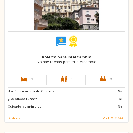
Abierto para intercambio
No hay fechas para el intercambio
2
1
0
Uso/Intercambio de Coches:
ES
ES
No
¿Se puede fumar?:
AT
Si
Cuidado de animales :
No
Destinos
Ver FR233044