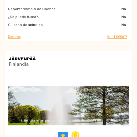
Uso/Intercambio de Coches:
CA
US
No
¿Se puede fumar?:
US
No
Cuidado de animales :
No
Destinos
Ver IT1015917
JÄRVENPÄÄ
Finlandia