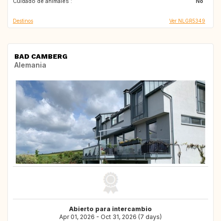
Cuidado de animales :
SR
SE
No
Destinos
Ver NLGR5349
BAD CAMBERG
Alemania
Abierto para intercambio
Apr 01, 2026 - Oct 31, 2026 (7 days)