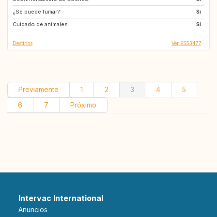
¿Se puede fumar?:
NZ
IT
Si
Cuidado de animales :
DE
AT
Si
Destinos
Ver ES53477
Previamente
1
2
3
4
5
6
7
Próximo
Intervac International
Anuncios