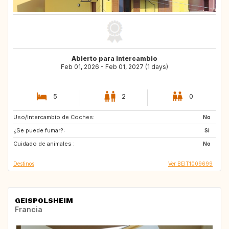
Abierto para intercambio
Feb 01, 2026 - Feb 01, 2027 (1 days)
5
2
0
Uso/Intercambio de Coches:
ES
US
No
¿Se puede fumar?:
IT
FR
Si
Cuidado de animales :
GB
IT
No
Destinos
Ver BEIT1009699
GEISPOLSHEIM
Francia