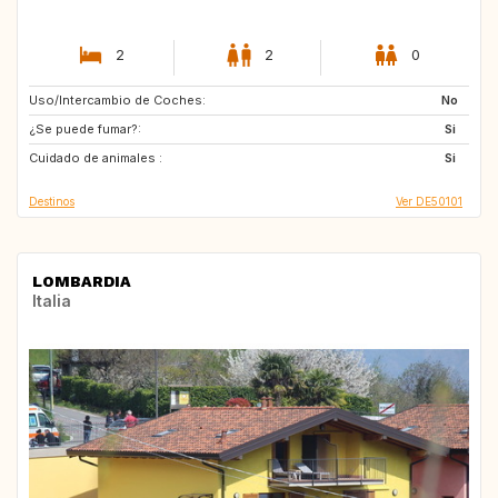
2
2
0
Uso/Intercambio de Coches:
ES
FI
No
¿Se puede fumar?:
HU
SE
Si
Cuidado de animales :
DK
NO
Si
Destinos
Ver DE50101
LOMBARDIA
Italia