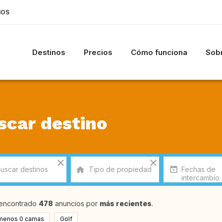
IOS
Destinos
Precios
Cómo funciona
Sobr
scar destino
encontrado
478
anuncios por
más recientes
.
 menos 0 camas
Golf