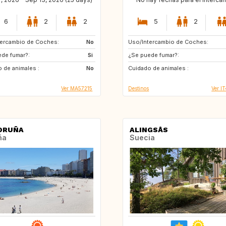
6
2
2
5
2
tercambio de Coches:
ES
No
Uso/Intercambio de Coches:
GB
FR
de fumar?:
ES
Si
¿Se puede fumar?:
PT
PL
 de animales :
No
Cuidado de animales :
DE
SE
Ver MA57215
Destinos
Ver I
ORUÑA
ALINGSÅS
ña
Suecia