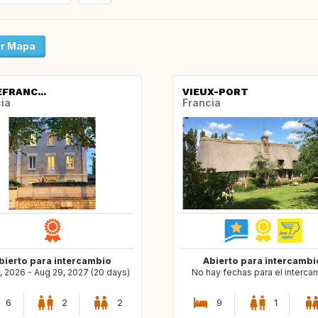
r Mapa
EFRANC...
VIEUX-PORT
ia
Francia
bierto para intercambio
Abierto para intercambi
, 2026 - Aug 29, 2027 (20 days)
No hay fechas para el interca
6
2
2
9
1