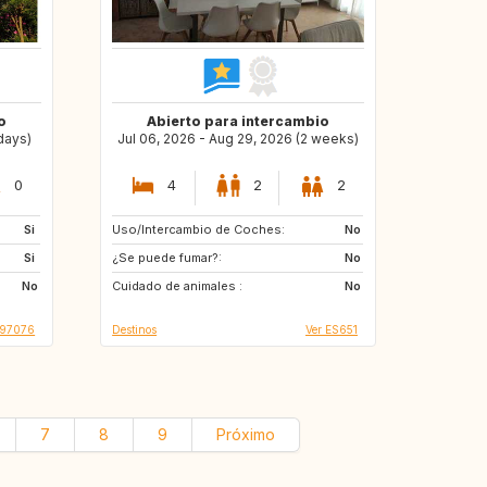
o
Abierto para intercambio
 days)
Jul 06, 2026 - Aug 29, 2026 (2 weeks)
0
4
2
2
Si
Uso/Intercambio de Coches:
NL
IE
No
Si
¿Se puede fumar?:
GB
FR
No
No
Cuidado de animales :
IT
ES
No
T97076
Destinos
Ver ES651
7
8
9
Próximo