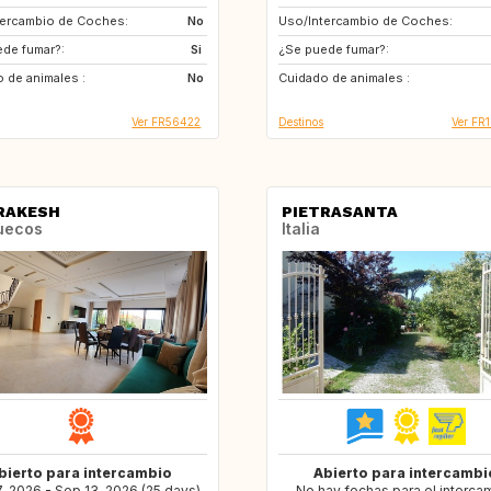
tercambio de Coches:
IT
No
Uso/Intercambio de Coches:
US
GB
de fumar?:
NL
Si
¿Se puede fumar?:
US
GB
 de animales :
ES
No
Cuidado de animales :
CA
Ver FR56422
Destinos
Ver FR
RAKESH
PIETRASANTA
uecos
Italia
bierto para intercambio
Abierto para intercambi
, 2026 - Sep 13, 2026 (25 days)
No hay fechas para el interca