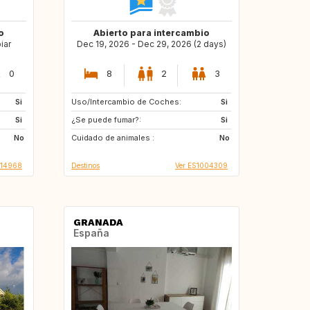
o
Abierto para intercambio
iar
Dec 19, 2026 - Dec 29, 2026 (2 days)
0
8
2
3
Si
Uso/Intercambio de Coches:
CH
Si
Si
¿Se puede fumar?:
Si
No
Cuidado de animales :
No
014968
Destinos
Ver ES1004309
GRANADA
España