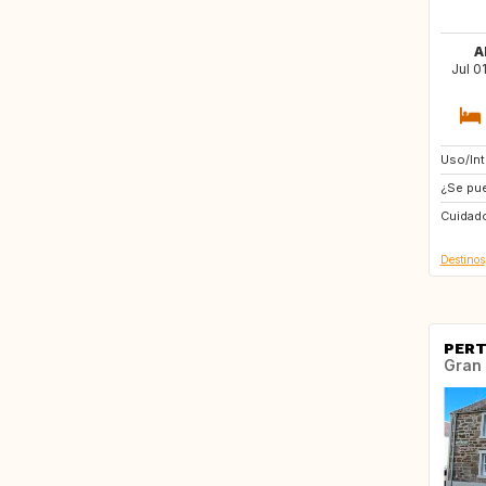
A
Jul 0
Uso/In
GB
¿Se pue
SG17 5
Cuidado
GB
Destinos
PER
Gran