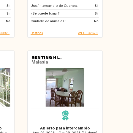
Si
Uso/Intercambio de Coches:
US
JP
Si
Si
¿Se puede fumar?:
IT
FR
Si
No
Cuidado de animales :
PF
ES
No
100925
Destinos
Ver USC2678
GENTING HI...
Malasia
o
Abierto para intercambio
mbio
Aug 01, 2026 - Oct 28, 2026 (14 days)