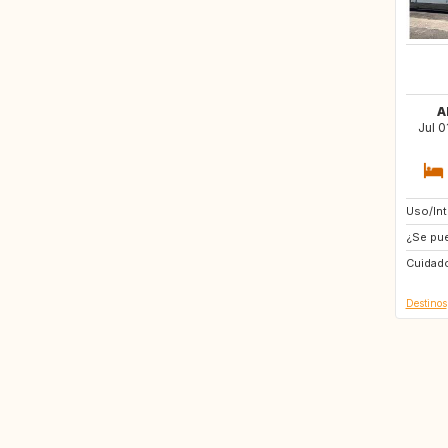
A
Jul 0
Uso/In
US
¿Se pue
FR
Cuidado
Destinos