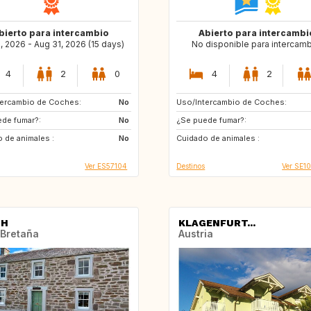
bierto para intercambio
Abierto para intercambi
1, 2026 - Aug 31, 2026 (15 days)
No disponible para intercamb
4
2
0
4
2
tercambio de Coches:
IE
No
Uso/Intercambio de Coches:
SE
ES
de fumar?:
QL
GB
No
¿Se puede fumar?:
IE
GB
 de animales :
IS
No
Cuidado de animales :
FR
GB
Ver ES57104
Destinos
Ver SE1
TH
KLAGENFURT...
 Bretaña
Austria