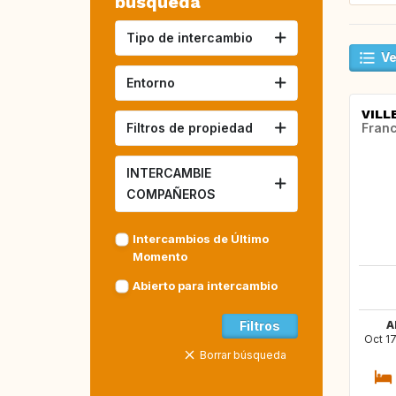
búsqueda
Tipo de intercambio
Ve
Entorno
VILL
Filtros de propiedad
Franc
INTERCAMBIE
COMPAÑEROS
Intercambios de Último
Momento
Abierto para intercambio
Filtros
A
Oct 17
Borrar búsqueda