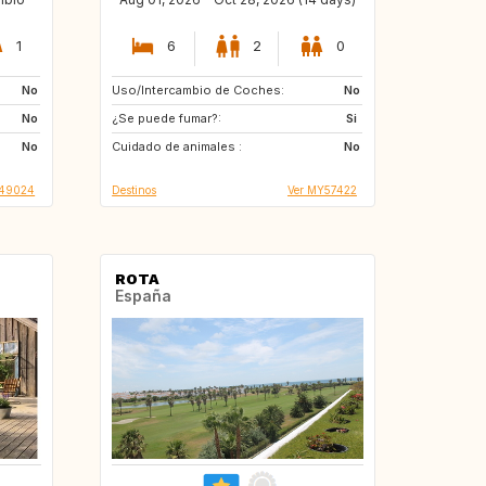
1
6
2
0
No
Uso/Intercambio de Coches:
CZ
CL
No
No
¿Se puede fumar?:
AR
Patagonia
Si
No
Cuidado de animales :
NZ
NO
No
T49024
Destinos
Ver MY57422
ROTA
España