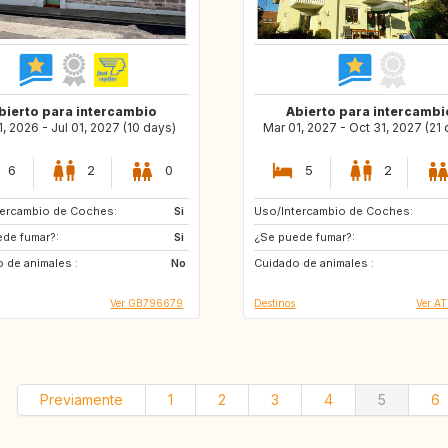
bierto para intercambio
Abierto para intercambi
1, 2026 - Jul 01, 2027 (10 days)
Mar 01, 2027 - Oct 31, 2027 (21
6
2
0
5
2
tercambio de Coches:
GR
Si
Uso/Intercambio de Coches:
IT
HR
de fumar?:
IS
Si
¿Se puede fumar?:
DE
NL
 de animales :
No
Cuidado de animales :
AT
GB
Ver GB796679
Destinos
Ver A
Previamente
1
2
3
4
5
6