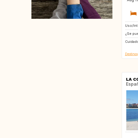
Uso/In
ES
¿Se pue
ES
Cuidado
Destinos
LA C
Espa