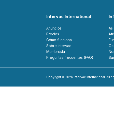
Intervac International
In
Anuncios
As
Precios
Af
Cómo funciona
Eu
Sobre Intervac
O
Membresía
N
Preguntas frecuentes (FAQ)
S
Copyright © 2026 Intervac International. All r