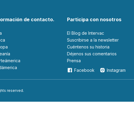
formación de contacto.
Participa con nosotros
ia
El Blog de Intervac
rica
Suscribirse a la newsletter
ropa
Cuéntenos su historia
ceanía
Déjenos sus comentarios
orteámerica
Prensa
udámerica
Facebook
Instagram
ights reserved.