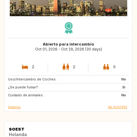
Abierto para intercambio
Oct 01, 2026 - Oct 29, 2026 (30 days)
2
2
0
Uso/Intercambio de Coches:
GB
No
¿Se puede fumar?:
Si
Cuidado de animales :
No
Destinos
Ver AU57455
SOEST
Holanda