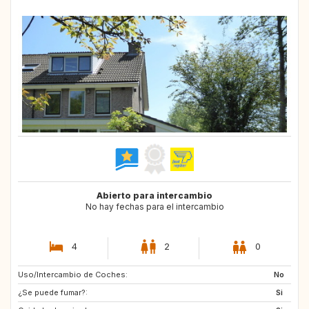
Abierto para intercambio
No hay fechas para el intercambio
4
2
0
Uso/Intercambio de Coches:
FR
BE
No
¿Se puede fumar?:
PT
IT
Si