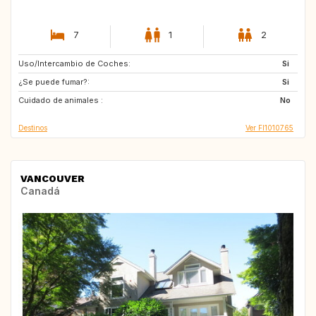
7
1
2
Uso/Intercambio de Coches:
SE
NO
Si
¿Se puede fumar?:
EE
ES
Si
Cuidado de animales :
DK
DE
No
Destinos
Ver FI1010765
VANCOUVER
Canadá