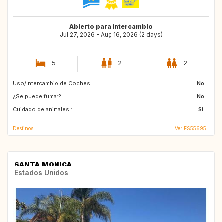
Abierto para intercambio
Jul 27, 2026 - Aug 16, 2026 (2 days)
5
2
2
Uso/Intercambio de Coches:
DE
FI
No
¿Se puede fumar?:
NO
PT
No
Cuidado de animales :
ES
ES
Si
Destinos
Ver ES55695
SANTA MONICA
Estados Unidos