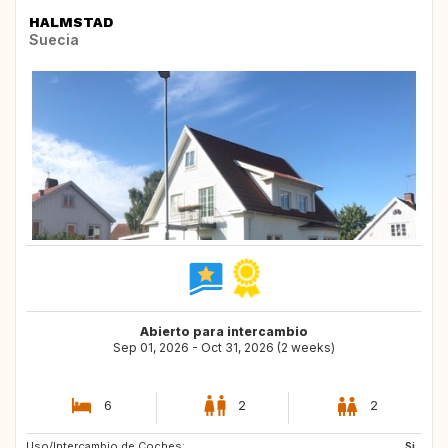
HALMSTAD
Suecia
Abierto para intercambio
Sep 01, 2026 - Oct 31, 2026 (2 weeks)
6
2
2
Uso/Intercambio de Coches:
ES
HR
Si