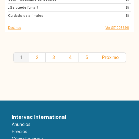
¿Se puede fumar?:
DK
BE
Si
Cuidado de animales :
IT
FR
Si
Destinos
Ver SE1003698
1
2
3
4
5
Próximo
Intervac International
Anuncios
Precios
Cómo funciona