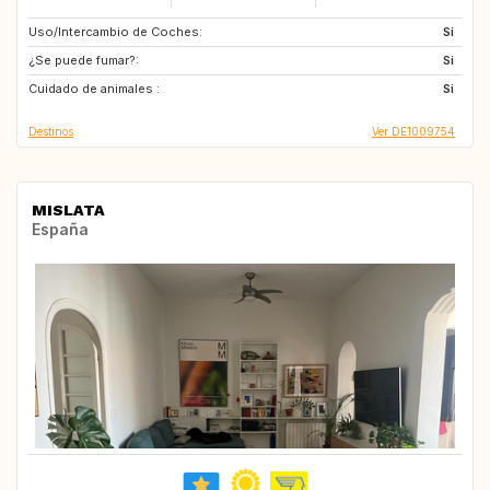
Uso/Intercambio de Coches:
AU
CA
Si
¿Se puede fumar?:
Si
Cuidado de animales :
Si
Destinos
Ver DE1009754
MISLATA
España