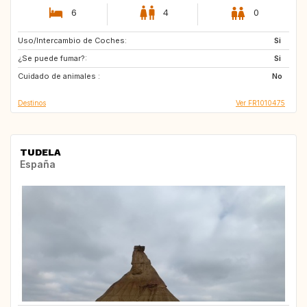
6
4
0
Uso/Intercambio de Coches:
SI
GB
Si
¿Se puede fumar?:
GB
GR
Si
Cuidado de animales :
AT
CH
No
Destinos
Ver FR1010475
TUDELA
España