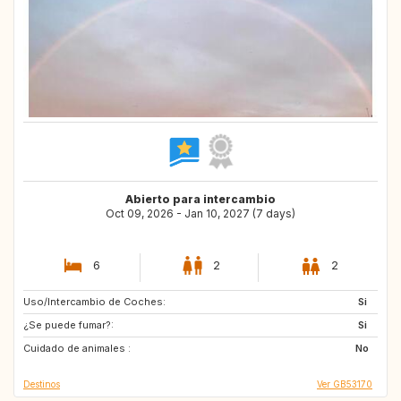
Abierto para intercambio
Oct 09, 2026 - Jan 10, 2027 (7 days)
6
2
2
Uso/Intercambio de Coches:
GR
CH
Si
¿Se puede fumar?:
CA
BE
Si
Cuidado de animales :
US
DK
No
Destinos
Ver GB53170