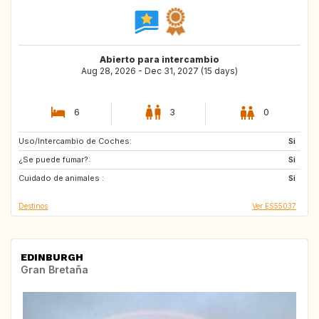
Abierto para intercambio
Aug 28, 2026 - Dec 31, 2027 (15 days)
6
3
0
Uso/Intercambio de Coches:
NO
NO
Si
¿Se puede fumar?:
IE
GB
Si
Cuidado de animales :
PT
CH
Si
Destinos
Ver ES55037
EDINBURGH
Gran Bretaña