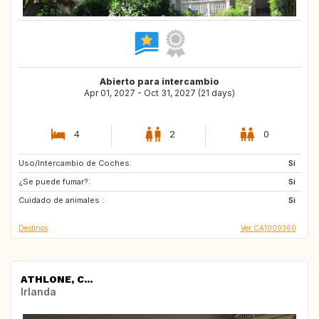
Abierto para intercambio
Apr 01, 2027 - Oct 31, 2027 (21 days)
4
2
0
Uso/Intercambio de Coches:
IT
ES
Si
¿Se puede fumar?:
FR
GB
Si
Cuidado de animales :
Si
Destinos
Ver CA1009360
ATHLONE, C...
Irlanda