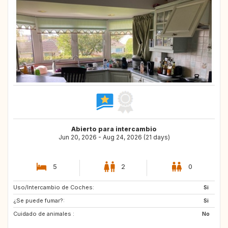
Abierto para intercambio
Jun 20, 2026 - Aug 24, 2026 (21 days)
5
2
0
Uso/Intercambio de Coches:
NL
GB
Si
¿Se puede fumar?:
ES
PL
Si
Cuidado de animales :
No