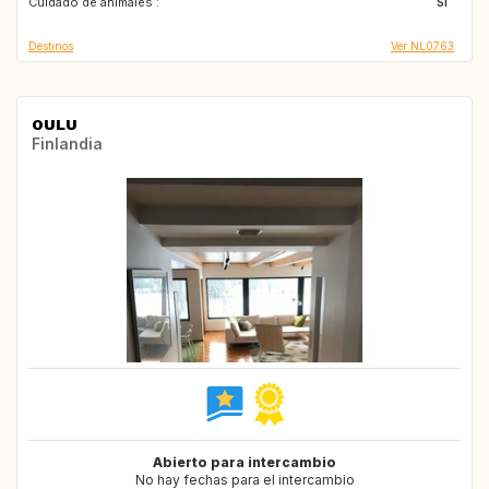
Cuidado de animales :
AT
NL
Si
Destinos
Ver NL0763
OULU
Finlandia
Abierto para intercambio
No hay fechas para el intercambio