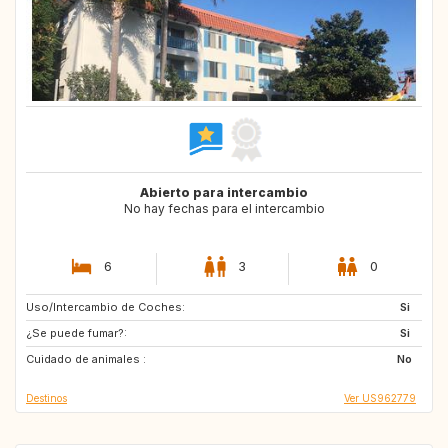
Abierto para intercambio
No hay fechas para el intercambio
6
3
0
Uso/Intercambio de Coches:
US
CA
Si
¿Se puede fumar?:
IT
ES
Si
Cuidado de animales :
MA
No
Destinos
Ver US962779