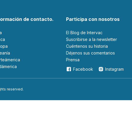
formación de contacto.
Participa con nosotros
ia
El Blog de Intervac
rica
Suscribirse a la newsletter
ropa
Cuéntenos su historia
ceanía
Déjenos sus comentarios
orteámerica
Prensa
udámerica
Facebook
Instagram
ights reserved.