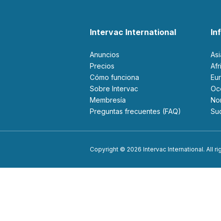
Intervac International
In
Anuncios
As
Precios
Af
Cómo funciona
Eu
Sobre Intervac
O
Membresía
N
Preguntas frecuentes (FAQ)
S
Copyright © 2026 Intervac International. All r