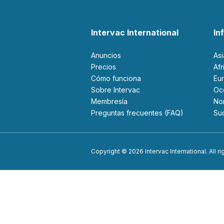
Intervac International
In
Anuncios
As
Precios
Af
Cómo funciona
Eu
Sobre Intervac
O
Membresía
N
Preguntas frecuentes (FAQ)
S
Copyright © 2026 Intervac International. All r