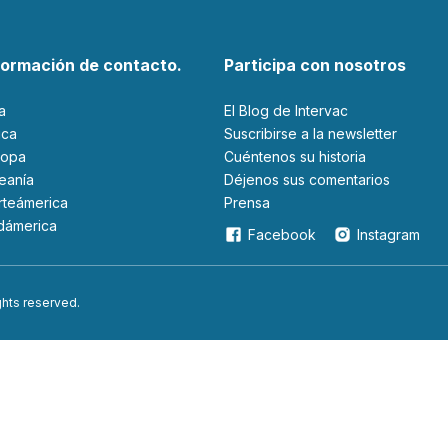
formación de contacto.
Participa con nosotros
ia
El Blog de Intervac
rica
Suscribirse a la newsletter
ropa
Cuéntenos su historia
ceanía
Déjenos sus comentarios
orteámerica
Prensa
udámerica
Facebook
Instagram
ights reserved.