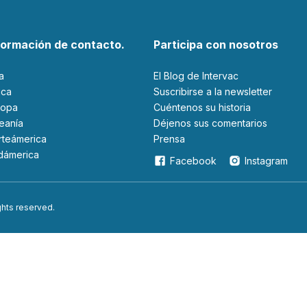
formación de contacto.
Participa con nosotros
ia
El Blog de Intervac
rica
Suscribirse a la newsletter
ropa
Cuéntenos su historia
ceanía
Déjenos sus comentarios
orteámerica
Prensa
udámerica
Facebook
Instagram
ights reserved.