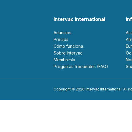
Intervac International
In
Anuncios
As
Precios
Af
Cómo funciona
Eu
Sobre Intervac
O
Membresía
N
Preguntas frecuentes (FAQ)
S
Copyright © 2026 Intervac International. All r