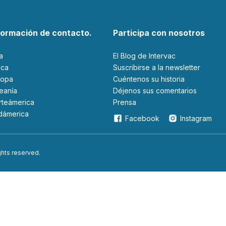
formación de contacto.
Participa con nosotros
ia
El Blog de Intervac
rica
Suscribirse a la newsletter
ropa
Cuéntenos su historia
ceanía
Déjenos sus comentarios
orteámerica
Prensa
udámerica
Facebook
Instagram
ights reserved.