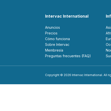
Intervac International
In
Anuncios
As
Precios
Af
Cómo funciona
Eu
Sobre Intervac
O
Membresía
N
Preguntas frecuentes (FAQ)
S
Copyright © 2026 Intervac International. All r