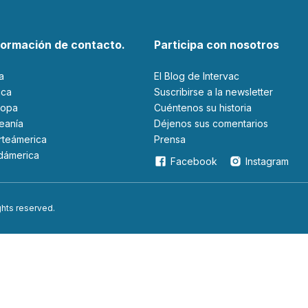
formación de contacto.
Participa con nosotros
ia
El Blog de Intervac
rica
Suscribirse a la newsletter
ropa
Cuéntenos su historia
ceanía
Déjenos sus comentarios
orteámerica
Prensa
udámerica
Facebook
Instagram
ights reserved.