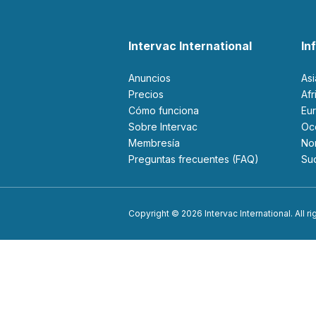
Intervac International
In
Anuncios
As
Precios
Af
Cómo funciona
Eu
Sobre Intervac
O
Membresía
N
Preguntas frecuentes (FAQ)
S
Copyright © 2026 Intervac International. All r