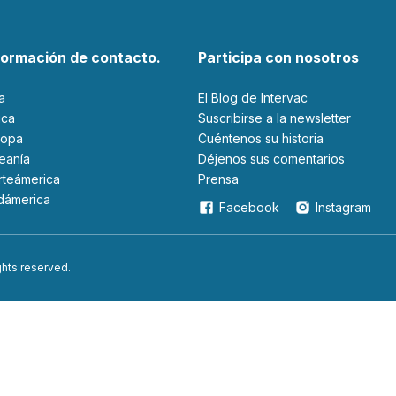
formación de contacto.
Participa con nosotros
ia
El Blog de Intervac
rica
Suscribirse a la newsletter
ropa
Cuéntenos su historia
ceanía
Déjenos sus comentarios
orteámerica
Prensa
udámerica
Facebook
Instagram
ights reserved.