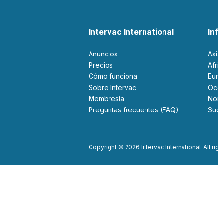
Intervac International
In
Anuncios
As
Precios
Af
Cómo funciona
Eu
Sobre Intervac
O
Membresía
N
Preguntas frecuentes (FAQ)
S
Copyright © 2026 Intervac International. All r