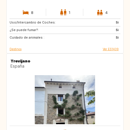
8
1
4
Uso/Intercambio de Coches:
ES
PT
Si
¿Se puede fumar?:
FR
FR
Si
Cuidado de animales :
Si
Destinos
Ver ES1439
Trevijano
España