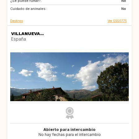
¿Se puede fumar?:
RO
JO
No
Cuidado de animales :
GE
AM
No
Destinos
Ver ES50775
VILLANUEVA...
España
Abierto para intercambio
No hay fechas para el intercambio