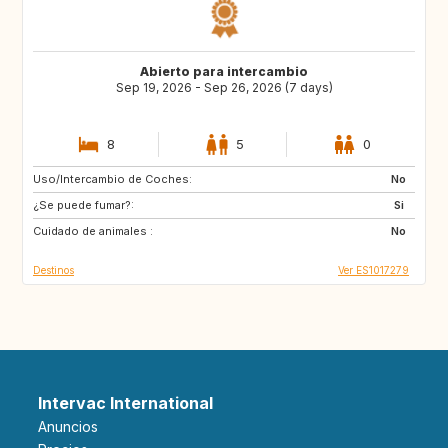
Abierto para intercambio
Sep 19, 2026 - Sep 26, 2026 (7 days)
8
5
0
Uso/Intercambio de Coches:
ES
ES
No
¿Se puede fumar?:
ES
ES
Si
Cuidado de animales :
ES
ES
No
Destinos
Ver ES1017279
Intervac International
Anuncios