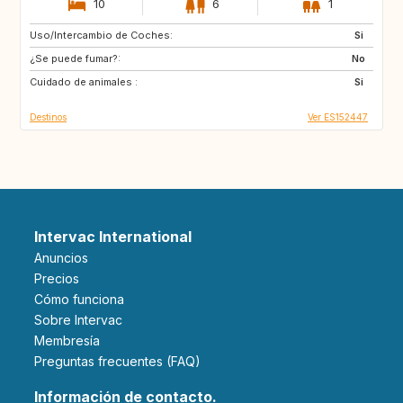
10
6
1
Uso/Intercambio de Coches:
CH
Si
¿Se puede fumar?:
No
Cuidado de animales :
Si
Destinos
Ver ES152447
Intervac International
Anuncios
Precios
Cómo funciona
Sobre Intervac
Membresía
Preguntas frecuentes (FAQ)
Información de contacto.