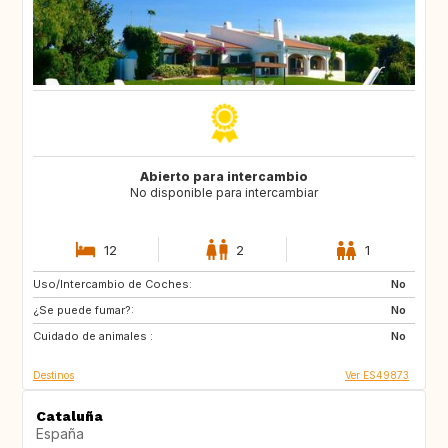
Abierto para intercambio
No disponible para intercambiar
12
2
1
Uso/Intercambio de Coches:
ES
CA
No
¿Se puede fumar?:
TH
ID
No
Cuidado de animales :
No
Destinos
Ver ES49873
Cataluña
España