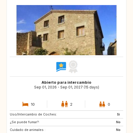
Abierto para intercambio
Sep 01, 2026 - Sep 01, 2027 (15 days)
10
2
0
Uso/Intercambio de Coches:
DK
NO
Si
¿Se puede fumar?:
IT
GR
No
Cuidado de animales :
DE
FI
No