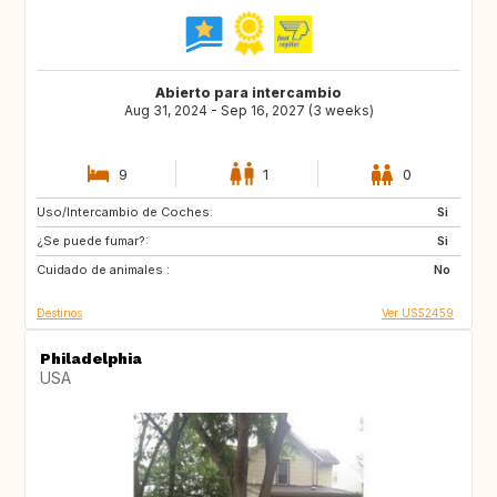
Abierto para intercambio
Aug 31, 2024 - Sep 16, 2027 (3 weeks)
9
1
0
Uso/Intercambio de Coches:
FR
GB
Si
¿Se puede fumar?:
IT
TN
Si
Cuidado de animales :
US
GB
No
Destinos
Ver US52459
Philadelphia
USA