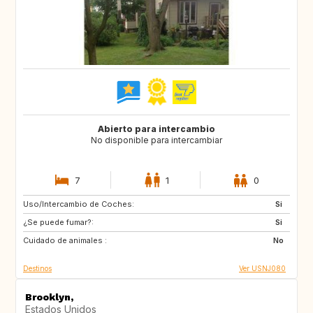
Abierto para intercambio
No disponible para intercambiar
7
1
0
Uso/Intercambio de Coches:
FR
GB
Si
¿Se puede fumar?:
IT
TN
Si
Cuidado de animales :
US
GB
No
Destinos
Ver USNJ080
Brooklyn,
Estados Unidos