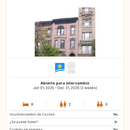
Abierto para intercambio
Jun 01, 2025 - Dec 31, 2026 (2 weeks)
8
2
0
Uso/Intercambio de Coches:
GB
IT
No
¿Se puede fumar?:
US
Si
Cuidado de animales :
No