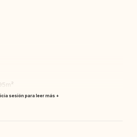
todas las fotos
 95m²
nicia sesión para leer más