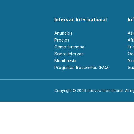
Intervac International
In
Anuncios
As
Precios
Af
Cómo funciona
Eu
Sobre Intervac
O
Membresía
N
Preguntas frecuentes (FAQ)
S
Copyright © 2026 Intervac International. All r