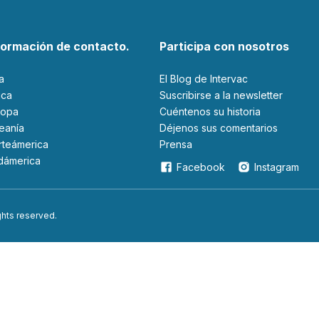
formación de contacto.
Participa con nosotros
ia
El Blog de Intervac
rica
Suscribirse a la newsletter
ropa
Cuéntenos su historia
ceanía
Déjenos sus comentarios
orteámerica
Prensa
udámerica
Facebook
Instagram
ights reserved.