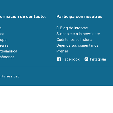
formación de contacto.
Participa con nosotros
ia
El Blog de Intervac
rica
Suscribirse a la newsletter
ropa
Cuéntenos su historia
ceanía
Déjenos sus comentarios
orteámerica
Prensa
udámerica
Facebook
Instagram
ights reserved.