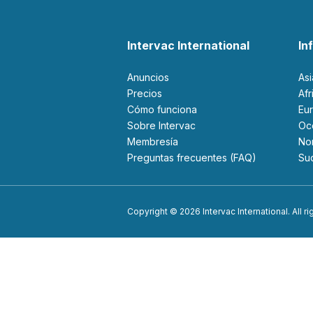
Intervac International
In
Anuncios
As
Precios
Af
Cómo funciona
Eu
Sobre Intervac
O
Membresía
N
Preguntas frecuentes (FAQ)
S
Copyright © 2026 Intervac International. All r