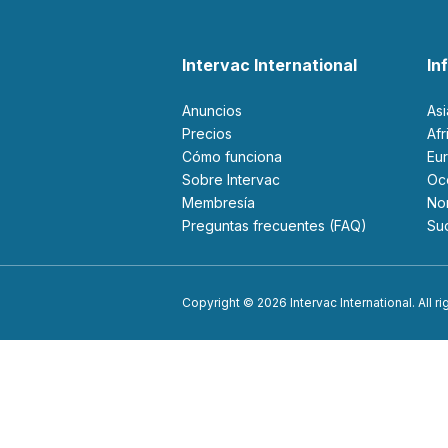
Intervac International
In
Anuncios
As
Precios
Af
Cómo funciona
Eu
Sobre Intervac
O
Membresía
N
Preguntas frecuentes (FAQ)
S
Copyright © 2026 Intervac International. All r