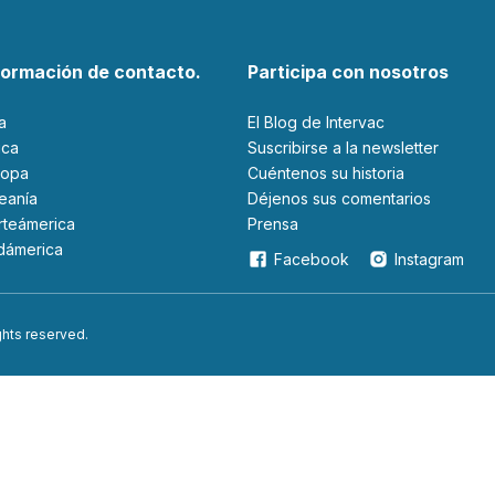
formación de contacto.
Participa con nosotros
ia
El Blog de Intervac
rica
Suscribirse a la newsletter
ropa
Cuéntenos su historia
ceanía
Déjenos sus comentarios
orteámerica
Prensa
udámerica
Facebook
Instagram
ights reserved.