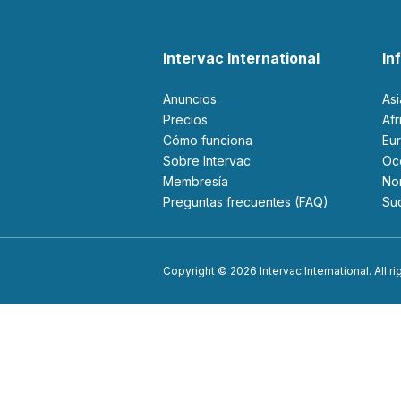
Intervac International
In
Anuncios
As
Precios
Af
Cómo funciona
Eu
Sobre Intervac
O
Membresía
N
Preguntas frecuentes (FAQ)
S
Copyright © 2026 Intervac International. All r