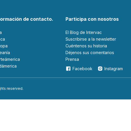
formación de contacto.
Participa con nosotros
ia
El Blog de Intervac
rica
Suscribirse a la newsletter
ropa
Cuéntenos su historia
ceanía
Déjenos sus comentarios
orteámerica
Prensa
udámerica
Facebook
Instagram
ights reserved.