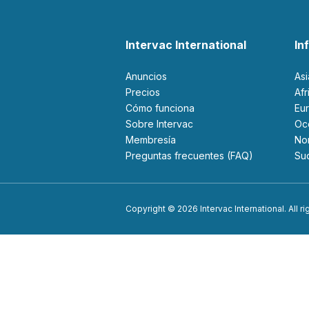
Intervac International
In
Anuncios
As
Precios
Af
Cómo funciona
Eu
Sobre Intervac
O
Membresía
N
Preguntas frecuentes (FAQ)
S
Copyright © 2026 Intervac International. All r