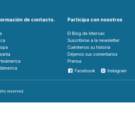
formación de contacto.
Participa con nosotros
ia
El Blog de Intervac
rica
Suscribirse a la newsletter
ropa
Cuéntenos su historia
ceanía
Déjenos sus comentarios
orteámerica
Prensa
udámerica
Facebook
Instagram
ights reserved.