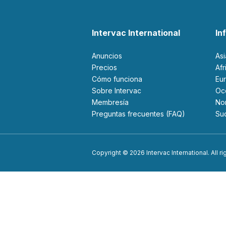
Intervac International
In
Anuncios
As
Precios
Af
Cómo funciona
Eu
Sobre Intervac
O
Membresía
N
Preguntas frecuentes (FAQ)
S
Copyright © 2026 Intervac International. All r