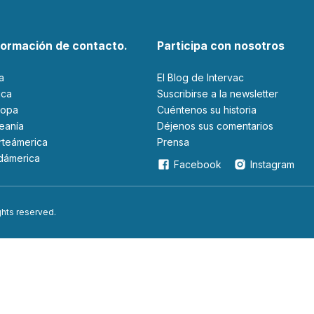
formación de contacto.
Participa con nosotros
ia
El Blog de Intervac
rica
Suscribirse a la newsletter
ropa
Cuéntenos su historia
ceanía
Déjenos sus comentarios
orteámerica
Prensa
udámerica
Facebook
Instagram
ights reserved.