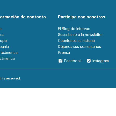
formación de contacto.
Participa con nosotros
ia
El Blog de Intervac
rica
Suscribirse a la newsletter
ropa
Cuéntenos su historia
ceanía
Déjenos sus comentarios
orteámerica
Prensa
udámerica
Facebook
Instagram
ights reserved.