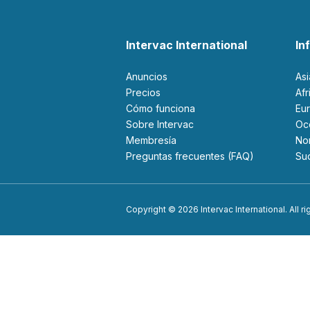
Intervac International
In
Anuncios
As
Precios
Af
Cómo funciona
Eu
Sobre Intervac
O
Membresía
N
Preguntas frecuentes (FAQ)
S
Copyright © 2026 Intervac International. All r