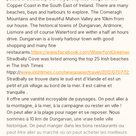
Copper Coast in the South East of Ireland. There are many
beaches, bays and harbours to explore. The Comeragh
Mountains and the beautiful Mahon Valley are 10km from
our house. The historical towns of Dungarvan, Ardmore,
Lismore and of course Waterford are within a half an hours
drive. Dungarvan is a lovely harbour town with good
shopping and many fine
restaurants.
https://www.facebook.com/WaterfordGreenway/
Stradbally Cove was listed among the top 25 Irish beaches
in The Irish Times
htpp://
www.irishtimes.com/newspaper/travel/2012/0707/1224
Stradbally se trouve dans le sud-est d'Irlande et est un
petit et joli village au bord de la mer. Il est calme et
tranquille .
Il offre une variété incroyable de paysages. On peut aller à
la montagne, à la mer, à la campagne ou rester en ville !
On peut aller à la plage pour nager et se reposer. Nous
sommes à 10 km de Dungarvan, une vraie belle ville
historique. On peut manger dans les bons restaurants ou
peut être aller au marché où on peut acheter les meillieurs