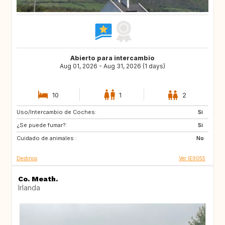
Abierto para intercambio
Aug 01, 2026 - Aug 31, 2026 (1 days)
10
1
2
Uso/Intercambio de Coches:
AT
AT
Si
¿Se puede fumar?:
FR
ES
Si
Cuidado de animales :
DE
GB
No
Destinos
Ver IE9055
Co. Meath.
Irlanda