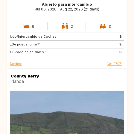
Abierto para intercambio
Jul 06, 2026 - Aug 22, 2026 (21 days)
9
2
3
Uso/Intercambio de Coches:
ES
IT
Si
¿Se puede fumar?:
PT
ES
Si
Cuidado de animales :
FR
Si
Destinos
Ver IE7071
County Kerry
Irlanda