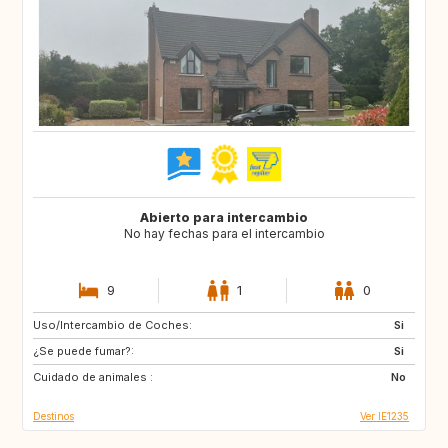
Abierto para intercambio
No hay fechas para el intercambio
9
1
0
Uso/Intercambio de Coches:
FR
Si
¿Se puede fumar?:
Si
Cuidado de animales :
No
Destinos
Ver IE1235