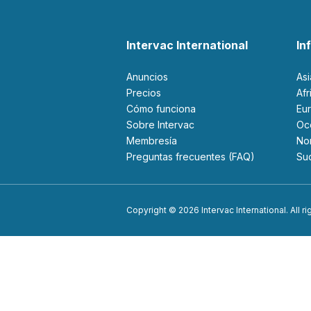
Intervac International
In
Anuncios
As
Precios
Af
Cómo funciona
Eu
Sobre Intervac
O
Membresía
N
Preguntas frecuentes (FAQ)
S
Copyright © 2026 Intervac International. All r