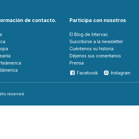
formación de contacto.
Participa con nosotros
ia
El Blog de Intervac
rica
Suscribirse a la newsletter
ropa
Cuéntenos su historia
ceanía
Déjenos sus comentarios
orteámerica
Prensa
udámerica
Facebook
Instagram
ights reserved.