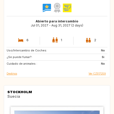
Abierto para intercambio
Jul 01, 2027 - Aug 31, 2027 (2 days)
6
1
2
Uso/Intercambio de Coches:
CH
IT
No
¿Se puede fumar?:
SI
AT
Si
Cuidado de animales :
SE
DK
No
Destinos
Ver CZ517259
STOCKHOLM
Suecia