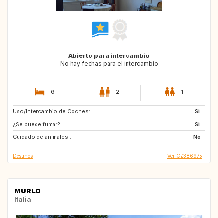
Abierto para intercambio
No hay fechas para el intercambio
6
2
1
Uso/Intercambio de Coches:
ES
FR
Si
¿Se puede fumar?:
GR
IT
Si
Cuidado de animales :
AT
ES
No
Destinos
Ver CZ386975
MURLO
Italia