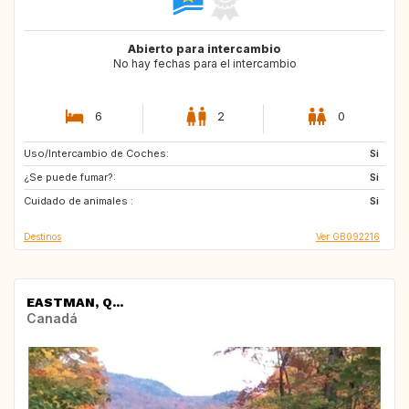
Abierto para intercambio
No hay fechas para el intercambio
6
2
0
Uso/Intercambio de Coches:
GB
NO
Si
¿Se puede fumar?:
CH
PL
Si
Cuidado de animales :
AU
Si
Destinos
Ver GB092216
EASTMAN, Q...
Canadá