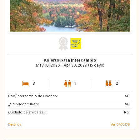
Abierto para intercambio
May 10, 2026 - Apr 30, 2029 (15 days)
8
1
2
Uso/Intercambio de Coches:
NL
GB
Si
¿Se puede fumar?:
GR
IT
Si
Cuidado de animales :
ES
FR
No
Destinos
Ver CA52136