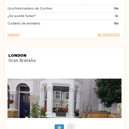
Uso/Intercambio de Coches:
ES
FR
No
¿Se puede fumar?:
IT
GB
Si
Cuidado de animales :
No
Destinos
Ver GBN003912
LONDON
Gran Bretaña