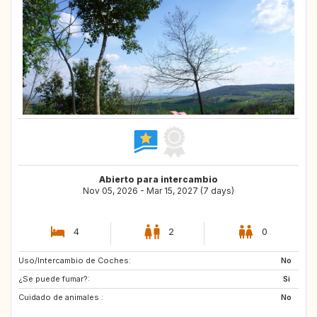
Abierto para intercambio
Nov 05, 2026 - Mar 15, 2027 (7 days)
4
2
0
Uso/Intercambio de Coches:
FO
IE
No
¿Se puede fumar?:
Si
Cuidado de animales :
No