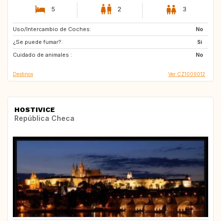
5
2
3
Uso/Intercambio de Coches:
GB
NO
No
¿Se puede fumar?:
CH
SI
Si
Cuidado de animales :
HR
HU
No
Destinos
Ver CZ1009012
HOSTIVICE
República Checa