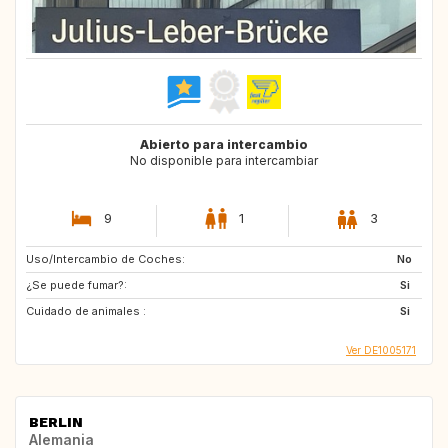
Abierto para intercambio
No disponible para intercambiar
9
1
3
Uso/Intercambio de Coches:
No
¿Se puede fumar?:
Si
Cuidado de animales :
Si
Ver DE1005171
BERLIN
Alemania