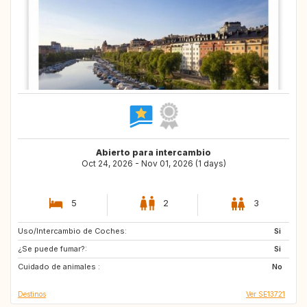
Abierto para intercambio
Oct 24, 2026 - Nov 01, 2026 (1 days)
5
2
3
Uso/Intercambio de Coches:
FR
GB
Si
¿Se puede fumar?:
IT
DK
Si
Cuidado de animales :
No
Destinos
Ver SE13721