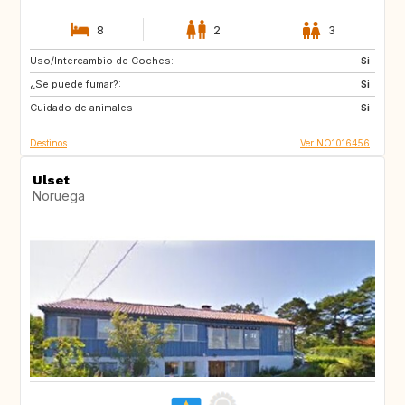
8
2
3
Uso/Intercambio de Coches:
ES
IT
Si
¿Se puede fumar?:
PT
FR
Si
Cuidado de animales :
HR
Si
Destinos
Ver NO1016456
Ulset
Noruega