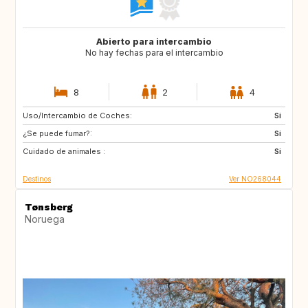
Abierto para intercambio
No hay fechas para el intercambio
8
2
4
Uso/Intercambio de Coches:
DK
IT
Si
¿Se puede fumar?:
GB
FR
Si
Cuidado de animales :
PT
ES
Si
Destinos
Ver NO268044
Tønsberg
Noruega