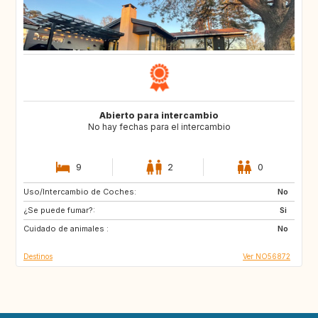
Abierto para intercambio
No hay fechas para el intercambio
9
2
0
Uso/Intercambio de Coches:
HR
IT
No
¿Se puede fumar?:
FR
ES
Si
Cuidado de animales :
PT
GR
No
Destinos
Ver NO56872