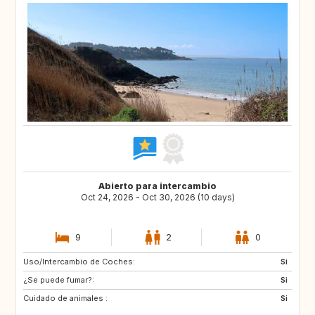
Abierto para intercambio
Oct 24, 2026 - Oct 30, 2026 (10 days)
9
2
0
Uso/Intercambio de Coches:
PL
AT
Si
¿Se puede fumar?:
CH
PT
Si
Cuidado de animales :
ES
IT
Si