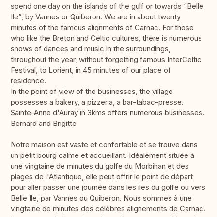
spend one day on the islands of the gulf or towards “Belle
Ile”, by Vannes or Quiberon. We are in about twenty
minutes of the famous alignments of Carnac. For those
who like the Breton and Celtic cultures, there is numerous
shows of dances and music in the surroundings,
throughout the year, without forgetting famous InterCeltic
Festival, to Lorient, in 45 minutes of our place of
residence.
In the point of view of the businesses, the village
possesses a bakery, a pizzeria, a bar-tabac-presse.
Sainte-Anne d'Auray in 3kms offers numerous businesses.
Bernard and Brigitte
Notre maison est vaste et confortable et se trouve dans
un petit bourg calme et accueillant. Idéalement située à
une vingtaine de minutes du golfe du Morbihan et des
plages de l'Atlantique, elle peut offrir le point de départ
pour aller passer une journée dans les iles du golfe ou vers
Belle Ile, par Vannes ou Quiberon. Nous sommes à une
vingtaine de minutes des célèbres alignements de Carnac.