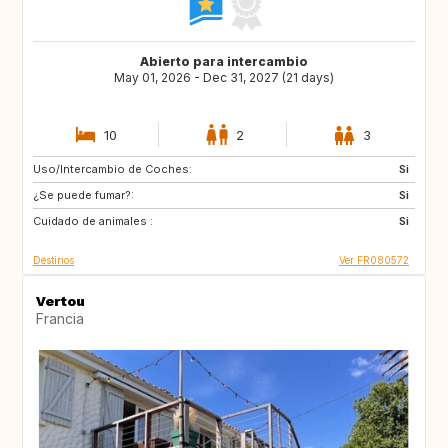
Abierto para intercambio
May 01, 2026 - Dec 31, 2027 (21 days)
10
2
3
Uso/Intercambio de Coches:
ES
SE
Si
¿Se puede fumar?:
DK
SI
Si
Cuidado de animales :
SK
GB
Si
Destinos
Ver FR080572
Vertou
Francia