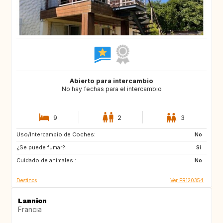
Abierto para intercambio
No hay fechas para el intercambio
9
2
3
Uso/Intercambio de Coches:
ES
GR
No
¿Se puede fumar?:
IT
HR
Si
Cuidado de animales :
SI
No
Destinos
Ver FR120354
Lannion
Francia