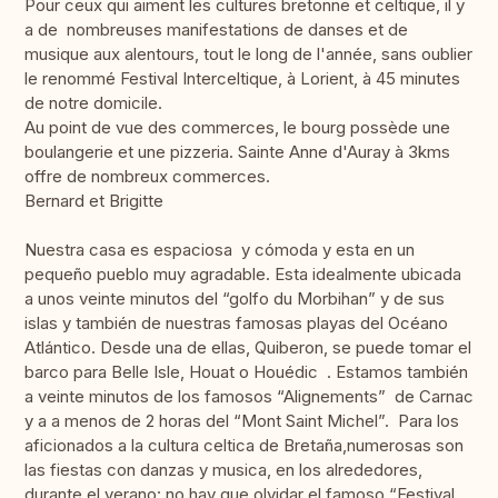
Pour ceux qui aiment les cultures bretonne et celtique, il y
a de nombreuses manifestations de danses et de
musique aux alentours, tout le long de l'année, sans oublier
le renommé Festival Interceltique, à Lorient, à 45 minutes
de notre domicile.
Au point de vue des commerces, le bourg possède une
boulangerie et une pizzeria. Sainte Anne d'Auray à 3kms
offre de nombreux commerces.
Bernard et Brigitte
Nuestra casa es espaciosa y cómoda y esta en un
pequeño pueblo muy agradable. Esta idealmente ubicada
a unos veinte minutos del “golfo du Morbihan” y de sus
islas y también de nuestras famosas playas del Océano
Atlántico. Desde una de ellas, Quiberon, se puede tomar el
barco para Belle Isle, Houat o Houédic . Estamos también
a veinte minutos de los famosos “Alignements” de Carnac
y a a menos de 2 horas del “Mont Saint Michel”. Para los
aficionados a la cultura celtica de Bretaña,numerosas son
las fiestas con danzas y musica, en los alrededores,
durante el verano: no hay que olvidar el famoso “Festival