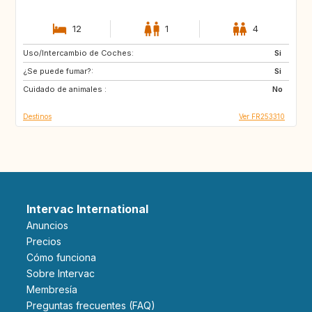
12
1
4
Uso/Intercambio de Coches:
VN
PH
Si
¿Se puede fumar?:
ID
LA
Si
Cuidado de animales :
JP
No
Destinos
Ver FR253310
Intervac International
Anuncios
Precios
Cómo funciona
Sobre Intervac
Membresía
Preguntas frecuentes (FAQ)