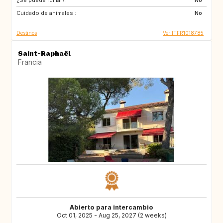
¿Se puede fumar?:
AU
US
No
Cuidado de animales :
No
Destinos
Ver ITFR1018785
Saint-Raphaël
Francia
Abierto para intercambio
Oct 01, 2025 - Aug 25, 2027 (2 weeks)