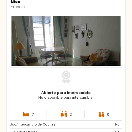
Nice
Francia
Abierto para intercambio
No disponible para intercambiar
7
2
0
Uso/Intercambio de Coches:
JP
ZA
No