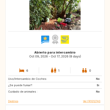
Abierto para intercambio
Oct 09, 2026 - Oct 17, 2026 (8 days)
6
1
0
Uso/Intercambio de Coches:
ZA
GB
No
¿Se puede fumar?:
IT
NO
Si
Cuidado de animales :
US
JP
No
Destinos
Ver FR1012740