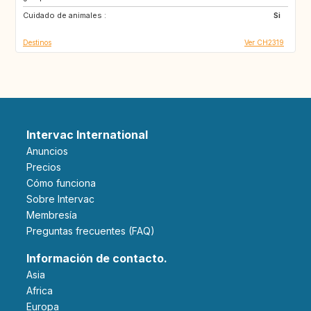
Cuidado de animales :
IE
GB
Si
Destinos
Ver CH2319
Intervac International
Anuncios
Precios
Cómo funciona
Sobre Intervac
Membresía
Preguntas frecuentes (FAQ)
Información de contacto.
Asia
Africa
Europa