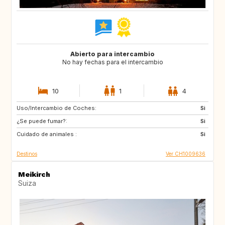
Abierto para intercambio
No hay fechas para el intercambio
10
1
4
Uso/Intercambio de Coches:
IS
NO
Si
¿Se puede fumar?:
FI
NL
Si
Cuidado de animales :
IE
GB
Si
Destinos
Ver CH1009636
Meikirch
Suiza