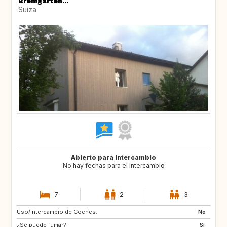
Bremgarten...
Suiza
Abierto para intercambio
No hay fechas para el intercambio
7
2
3
Uso/Intercambio de Coches:
US
AW
No
¿Se puede fumar?:
PL
NL
Si