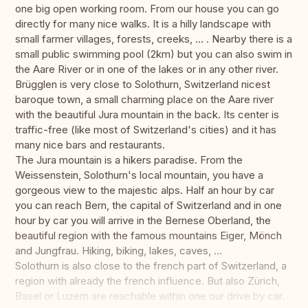
one big open working room. From our house you can go
directly for many nice walks. It is a hilly landscape with
small farmer villages, forests, creeks, ... . Nearby there is a
small public swimming pool (2km) but you can also swim in
the Aare River or in one of the lakes or in any other river.
Brügglen is very close to Solothurn, Switzerland nicest
baroque town, a small charming place on the Aare river
with the beautiful Jura mountain in the back. Its center is
traffic-free (like most of Switzerland's cities) and it has
many nice bars and restaurants.
The Jura mountain is a hikers paradise. From the
Weissenstein, Solothurn's local mountain, you have a
gorgeous view to the majestic alps. Half an hour by car
you can reach Bern, the capital of Switzerland and in one
hour by car you will arrive in the Bernese Oberland, the
beautiful region with the famous mountains Eiger, Mönch
and Jungfrau. Hiking, biking, lakes, caves, …
Solothurn is also close to the french part of Switzerland, a
region with already the french influence. But also Zürich,
Basel or Luzern are reachable within one our drive by car.