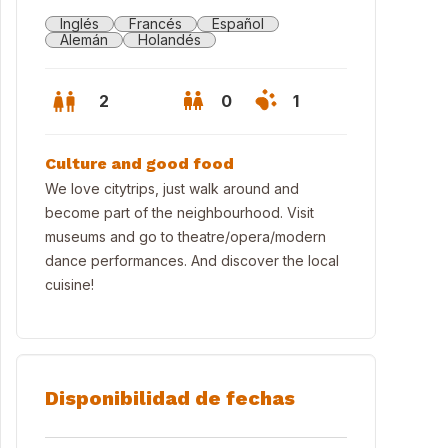
Inglés
Francés
Español
Alemán
Holandés
2
0
1
Culture and good food
We love citytrips, just walk around and
become part of the neighbourhood. Visit
museums and go to theatre/opera/modern
dance performances. And discover the local
cuisine!
w of canal and house
Disponibilidad de fechas