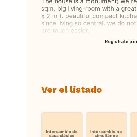
The house is a monument; we reno
sqm, big living-room with a great
x 2 m ), beautiful compact kitch
since living so central, we do not
are much easier.
Regístrate o i
Traducir
Ver el listado
Intercambio de
Intercambio no
casa clásico
simultáneo