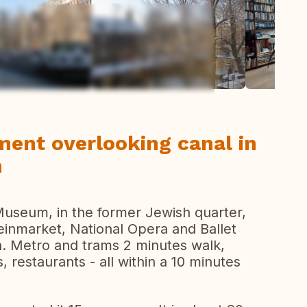
todas las fotos
ment overlooking canal in
m
useum, in the former Jewish quarter,
einmarket, National Opera and Ballet
. Metro and trams 2 minutes walk,
 restaurants - all within a 10 minutes