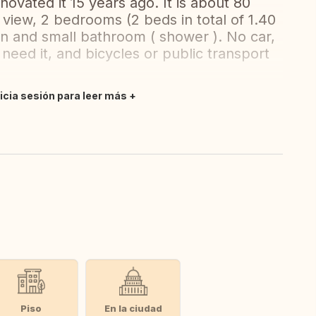
vated it 15 years ago. It is about 80
 view, 2 bedrooms (2 beds in total of 1.40
en and small bathroom ( shower ). No car,
 need it, and bicycles or public transport
nicia sesión para leer más
Piso
En la ciudad