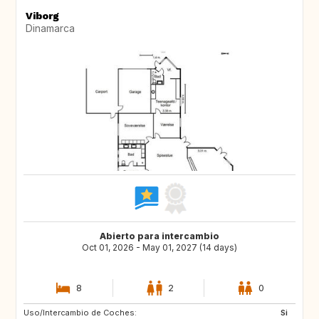
Viborg
Dinamarca
Abierto para intercambio
Oct 01, 2026 - May 01, 2027 (14 days)
8
2
0
Uso/Intercambio de Coches:
IS
DE
Si