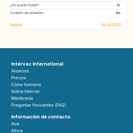
¿Se puede fumar?:
FR
NO
Si
Cuidado de animales :
SE
GB
No
Destinos
Ver DK267011
Intervac International
Anuncios
Precios
Cómo funciona
Sobre Intervac
Membresía
Preguntas frecuentes (FAQ)
Información de contacto.
Asia
Africa