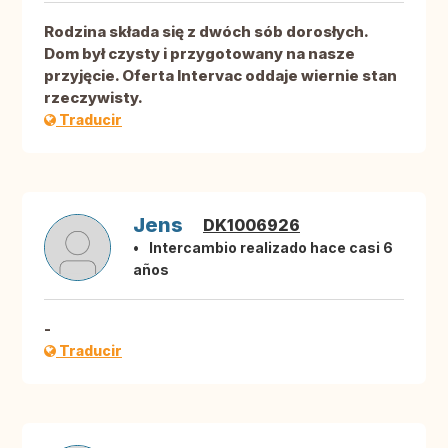
Rodzina składa się z dwóch sób dorosłych.
Dom był czysty i przygotowany na nasze
przyjęcie. Oferta Intervac oddaje wiernie stan
rzeczywisty.
Traducir
Jens
DK1006926
Intercambio realizado hace casi 6
años
-
Traducir