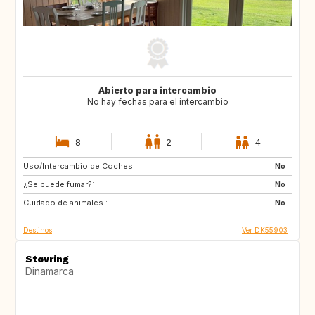
Abierto para intercambio
No hay fechas para el intercambio
8
2
4
Uso/Intercambio de Coches:
SE
BE
No
¿Se puede fumar?:
CZ
DE
No
Cuidado de animales :
FR
GB
No
Destinos
Ver DK55903
Støvring
Dinamarca