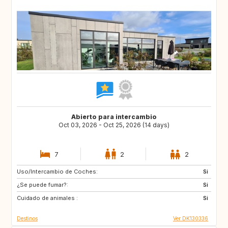
Abierto para intercambio
Oct 03, 2026 - Oct 25, 2026 (14 days)
7
2
2
Uso/Intercambio de Coches:
FR
CZ
Si
¿Se puede fumar?:
MA
AT
Si
Cuidado de animales :
HR
MX
Si
Destinos
Ver DK130336