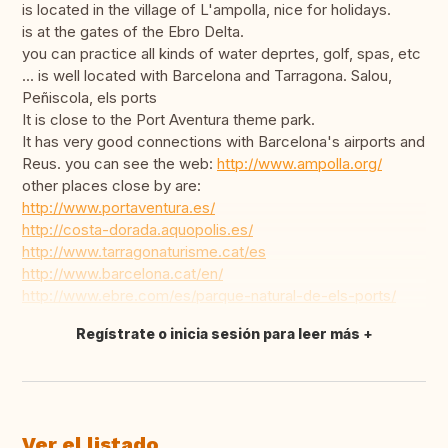
is located in the village of L'ampolla, nice for holidays.
is at the gates of the Ebro Delta.
you can practice all kinds of water deprtes, golf, spas, etc
... is well located with Barcelona and Tarragona. Salou,
Peñiscola, els ports
It is close to the Port Aventura theme park.
It has very good connections with Barcelona's airports and
Reus. you can see the web:
http://www.ampolla.org/
other places close by are:
http://www.portaventura.es/
http://costa-dorada.aquopolis.es/
http://www.tarragonaturisme.cat/es
http://www.barcelona.cat/en/
http://www.ebre.com/es/parque-natural-de-els-ports/
Regístrate o inicia sesión para leer más
Traducir
Ver el listado