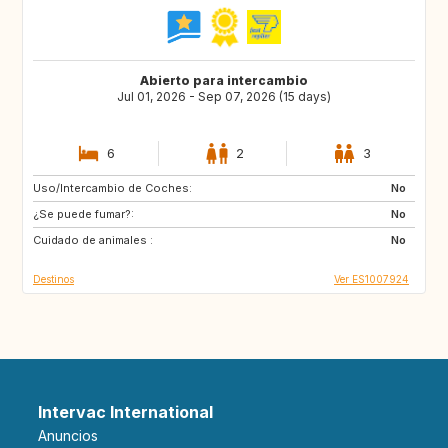
Abierto para intercambio
Jul 01, 2026 - Sep 07, 2026 (15 days)
6
2
3
Uso/Intercambio de Coches:
PT
FR
No
¿Se puede fumar?:
IT
GB
No
Cuidado de animales :
No
Destinos
Ver ES1007924
Intervac International
Anuncios