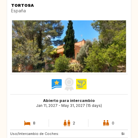
TORTOSA
España
Abierto para intercambio
Jan 11, 2027 - May 31, 2027 (15 days)
8
2
0
Uso/Intercambio de Coches:
ES
Si