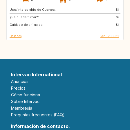
Uso/Intercambio de Coches:
GB
GB
Si
¿Se puede fumar?:
IE
Si
Cuidado de animales :
Si
Destinos
Ver FR100311
Intervac International
Anuncios
Precios
Cómo funciona
Sobre Intervac
Membresía
Preguntas frecuentes (FAQ)
Información de contacto.