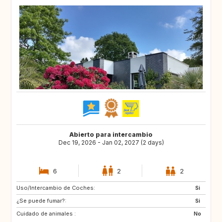
Abierto para intercambio
Dec 19, 2026 - Jan 02, 2027 (2 days)
6
2
2
Uso/Intercambio de Coches:
IT
GB
Si
¿Se puede fumar?:
IS
DK
Si
Cuidado de animales :
DE
NL
No