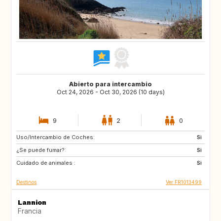
Abierto para intercambio
Oct 24, 2026 - Oct 30, 2026 (10 days)
9
2
0
Uso/Intercambio de Coches:
PL
AT
Si
¿Se puede fumar?:
CH
PT
Si
Cuidado de animales :
ES
IT
Si
Destinos
Ver FR1013499
Lannion
Francia