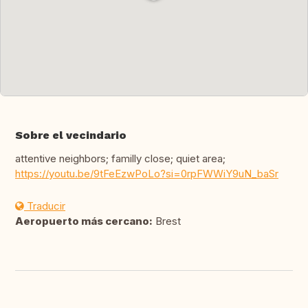
Sobre el vecindario
attentive neighbors; familly close; quiet area;
https://youtu.be/9tFeEzwPoLo?si=0rpFWWiY9uN_baSr
Traducir
Aeropuerto más cercano:
Brest