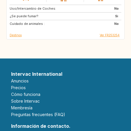
Uso/Intercambio de Coches:
IT
ES
No
¿Se puede fumar?:
Si
Cuidado de animales :
No
Destinos
Ver FR253254
Intervac International
Anuncios
Precios
Cómo funciona
Sobre Intervac
Membresía
Preguntas frecuentes (FAQ)
Información de contacto.