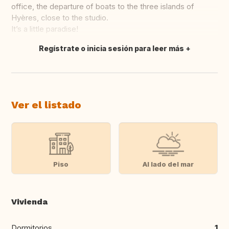
office, the departure of boats to the three islands of
Hyères, close to the studio.
It’s a little paradise!
Regístrate o inicia sesión para leer más
Traducir
Ver el listado
Piso
Al lado del mar
Vivienda
Dormitorios
1