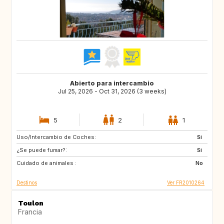
Abierto para intercambio
Jul 25, 2026 - Oct 31, 2026 (3 weeks)
5
2
1
Uso/Intercambio de Coches:
GB
CH
Si
¿Se puede fumar?:
IS
SE
Si
Cuidado de animales :
NO
AT
No
Destinos
Ver FR2010264
Toulon
Francia