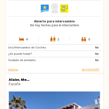
Abierto para intercambio
No hay fechas para el intercambio
4
2
0
Uso/Intercambio de Coches:
NL
IS
No
¿Se puede fumar?:
IE
GB
No
Cuidado de animales :
ES
ES
No
Destinos
Ver ES1009817
Alaior, Me...
España