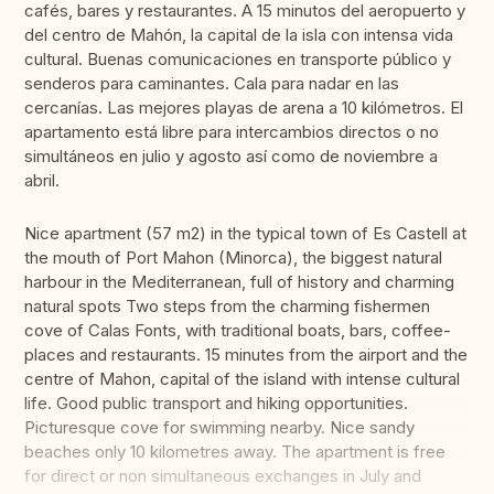
cafés, bares y restaurantes. A 15 minutos del aeropuerto y
del centro de Mahón, la capital de la isla con intensa vida
cultural. Buenas comunicaciones en transporte público y
senderos para caminantes. Cala para nadar en las
cercanías. Las mejores playas de arena a 10 kilómetros. El
apartamento está libre para intercambios directos o no
simultáneos en julio y agosto así como de noviembre a
abril.
Nice apartment (57 m2) in the typical town of Es Castell at
the mouth of Port Mahon (Minorca), the biggest natural
harbour in the Mediterranean, full of history and charming
natural spots Two steps from the charming fishermen
cove of Calas Fonts, with traditional boats, bars, coffee-
places and restaurants. 15 minutes from the airport and the
centre of Mahon, capital of the island with intense cultural
life. Good public transport and hiking opportunities.
Picturesque cove for swimming nearby. Nice sandy
beaches only 10 kilometres away. The apartment is free
for direct or non simultaneous exchanges in July and