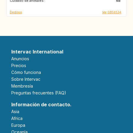
Cuidado de animales :
MU
AL
No
Destinos
Ver GB56534
Intervac International
Anuncios
Precios
Cómo funciona
Sobre Intervac
Membresía
Preguntas frecuentes (FAQ)
Información de contacto.
Asia
Africa
Europa
Oceanía