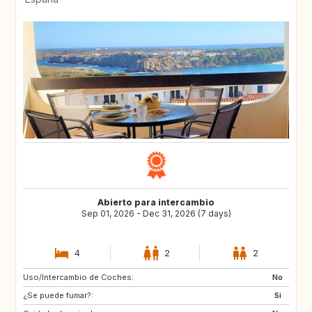
Abierto para intercambio
Sep 01, 2026 - Dec 31, 2026 (7 days)
4
2
2
Uso/Intercambio de Coches:
IE
IE
No
¿Se puede fumar?:
SK
ES
Si