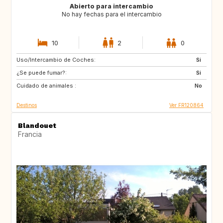
Abierto para intercambio
No hay fechas para el intercambio
10
2
0
Uso/Intercambio de Coches:
IT
GB
Si
¿Se puede fumar?:
US
Si
Cuidado de animales :
No
Destinos
Ver FR120864
Blandouet
Francia