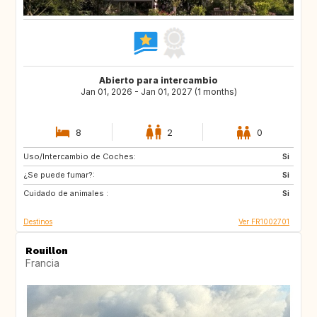
Abierto para intercambio
Jan 01, 2026 - Jan 01, 2027 (1 months)
8
2
0
Uso/Intercambio de Coches:
CA
CA
Si
¿Se puede fumar?:
Si
Cuidado de animales :
Si
Destinos
Ver FR1002701
Rouillon
Francia