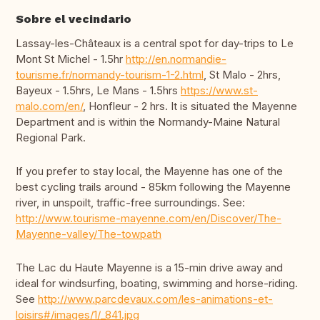
Sobre el vecindario
Lassay-les-Châteaux is a central spot for day-trips to Le
Mont St Michel - 1.5hr
http://en.normandie-
tourisme.fr/normandy-tourism-1-2.html
, St Malo - 2hrs,
Bayeux - 1.5hrs, Le Mans - 1.5hrs
https://www.st-
malo.com/en/
, Honfleur - 2 hrs. It is situated the Mayenne
Department and is within the Normandy-Maine Natural
Regional Park.
If you prefer to stay local, the Mayenne has one of the
best cycling trails around - 85km following the Mayenne
river, in unspoilt, traffic-free surroundings. See:
http://www.tourisme-mayenne.com/en/Discover/The-
Mayenne-valley/The-towpath
The Lac du Haute Mayenne is a 15-min drive away and
ideal for windsurfing, boating, swimming and horse-riding.
See
http://www.parcdevaux.com/les-animations-et-
loisirs#/images/1/_841.jpg