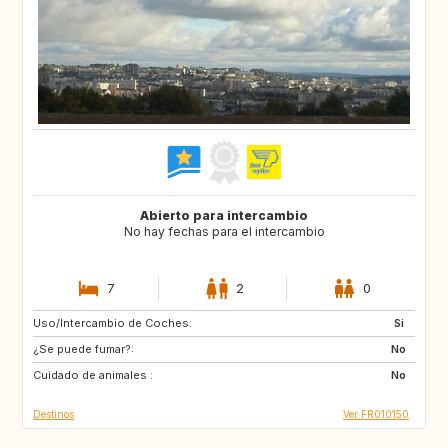
Abierto para intercambio
No hay fechas para el intercambio
7
2
0
Uso/Intercambio de Coches:
NZ
LV
Si
¿Se puede fumar?:
FI
DE
No
Cuidado de animales :
GB
AT
No
Destinos
Ver FR010150