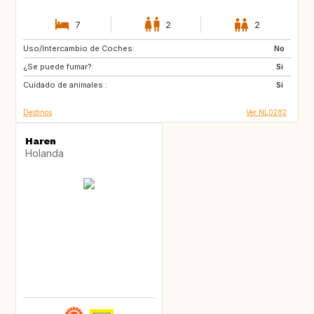
7
2
2
Uso/Intercambio de Coches:
FR
NL
No
¿Se puede fumar?:
FR
NL
Si
Cuidado de animales :
NL
SI
Si
Destinos
Ver NL0282
Haren
Holanda