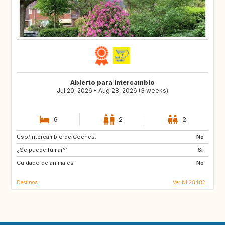
Abierto para intercambio
Jul 20, 2026 - Aug 28, 2026 (3 weeks)
6
2
2
Uso/Intercambio de Coches:
CA
US
No
¿Se puede fumar?:
SE
GB
Si
Cuidado de animales :
FR
US
No
Destinos
Ver NL26482