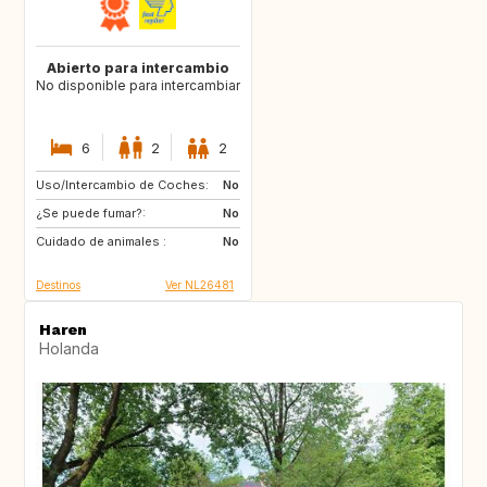
Abierto para intercambio
No disponible para intercambiar
6
2
2
Uso/Intercambio de Coches:
CA
US
No
¿Se puede fumar?:
SE
GB
No
Cuidado de animales :
FR
US
No
Destinos
Ver NL26481
Haren
Holanda