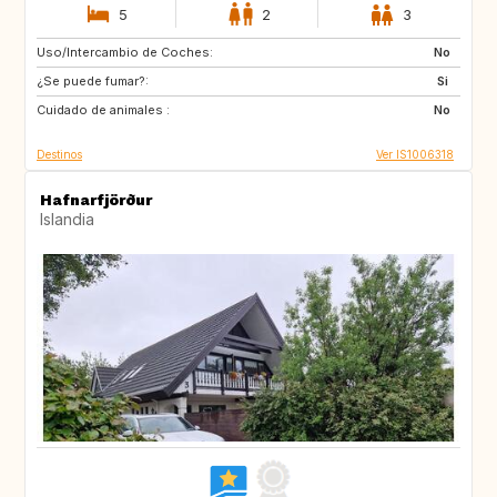
5
2
3
Uso/Intercambio de Coches:
IT
ES
No
¿Se puede fumar?:
GR
FR
Si
Cuidado de animales :
SE
GB
No
Destinos
Ver IS1006318
Hafnarfjörður
Islandia