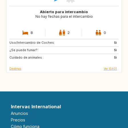
Abierto para intercambio
No hay fechas para el intercambio
8
2
0
Uso/Intercambio de Coches:
FR
ES
Si
¿Se puede fumar?:
DE
IT
Si
Cuidado de animales :
Si
Destinos
Ver IS401
Intervac International
Anuncios
Precios
Cómo funciona