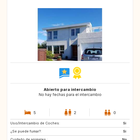
Abierto para intercambio
No hay fechas para el intercambio
5
2
0
Uso/Intercambio de Coches:
GB
ES
Si
¿Se puede fumar?:
US
IT
Si
Cuidado de animales :
DK
AT
No