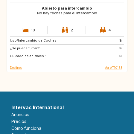
Abierto para intercambio
No hay fechas para el intercambio
10
2
4
Uso/Intercambio de Coches:
DK
FI
Si
¿Se puede fumar?:
GB
IE
Si
Cuidado de animales :
IS
NL
Si
Destinos
Ver AT10163
Intervac International
Anuncios
Precios
Cómo funciona