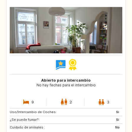
Abierto para intercambio
No hay fechas para el intercambio
9
2
3
Uso/Intercambio de Coches:
SE
FI
Si
¿Se puede fumar?:
NO
ES
Si
Cuidado de animales :
FR
IT
No