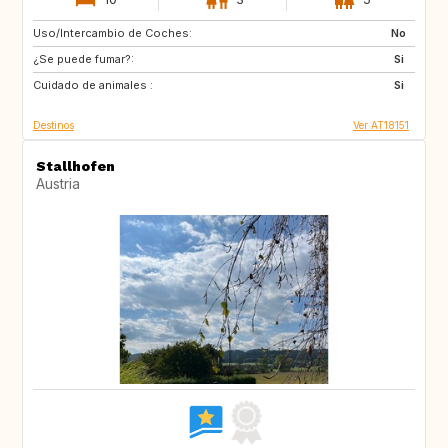
Uso/Intercambio de Coches:
GR
NL
No
¿Se puede fumar?:
PL
DK
Si
Cuidado de animales :
PT
ES
Si
Destinos
Ver AT18151
Stallhofen
Austria