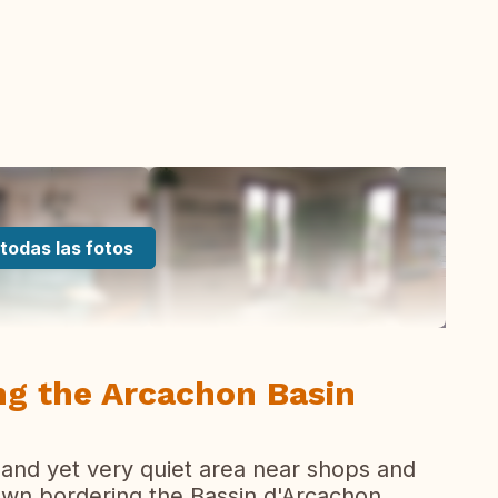
todas las fotos
ng the Arcachon Basin
l and yet very quiet area near shops and
 town bordering the Bassin d'Arcachon,