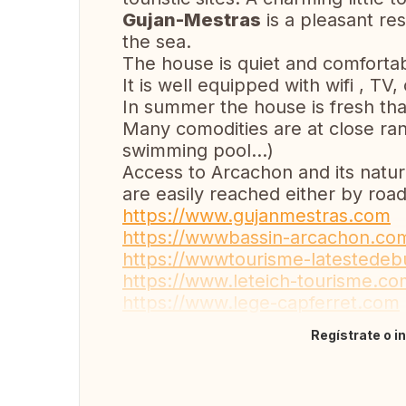
Gujan-Mestras
is a pleasant res
the sea.
The house is quiet and comfortab
It is well equipped with wifi , TV, 
In summer the house is fresh tha
Many comodities are at close ran
swimming pool...)
Access to Arcachon and its natur
are easily reached either by road 
https://www.gujanmestras.com
https://wwwbassin-arcachon.co
https://wwwtourisme-latestedeb
https://www.leteich-tourisme.co
https://www.lege-capferret.com
Regístrate o i
Traducir