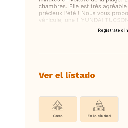
chambres. Elle est très agréable 
précieux l'été ! Nous vous prop
véhicule, une HYUNDAI TUCSON 
Regístrate o i
Traducir
Ver el listado
Casa
En la ciudad