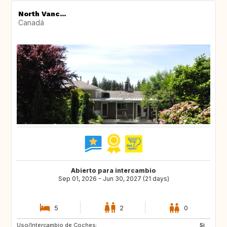
North Vanc...
Canadá
Abierto para intercambio
Sep 01, 2026 - Jun 30, 2027 (21 days)
5
2
0
Uso/Intercambio de Coches:
CA
MX
Si