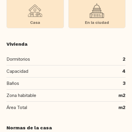
Casa
En la ciudad
Vivienda
Dormitorios
2
Capacidad
4
Baños
3
Zona habitable
m2
Área Total
m2
Normas de la casa