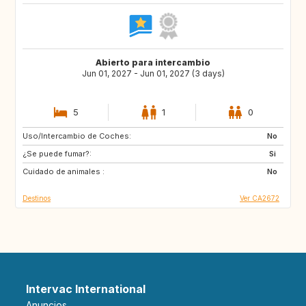
Abierto para intercambio
Jun 01, 2027 - Jun 01, 2027 (3 days)
5
1
0
Uso/Intercambio de Coches:
US
FR
No
¿Se puede fumar?:
Si
Cuidado de animales :
No
Destinos
Ver CA2672
Intervac International
Anuncios