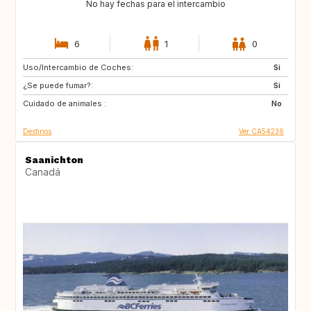
No hay fechas para el intercambio
6
1
0
Uso/Intercambio de Coches:
PT
Si
¿Se puede fumar?:
Si
Cuidado de animales :
No
Destinos
Ver CA54236
Saanichton
Canadá