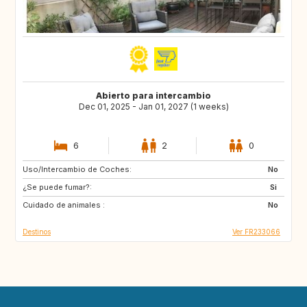
Abierto para intercambio
Dec 01, 2025 - Jan 01, 2027 (1 weeks)
6
2
0
Uso/Intercambio de Coches:
FR
No
¿Se puede fumar?:
Si
Cuidado de animales :
No
Destinos
Ver FR233066