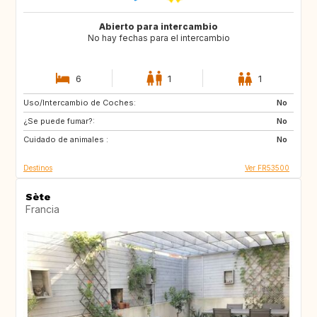
Abierto para intercambio
No hay fechas para el intercambio
6
1
1
Uso/Intercambio de Coches:
IT
DK
No
¿Se puede fumar?:
DE
ES
No
Cuidado de animales :
No
Destinos
Ver FR53500
Sète
Francia