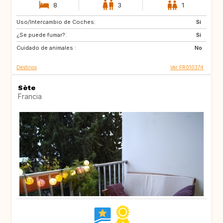
8
3
1
Uso/Intercambio de Coches:
US
IT
Si
¿Se puede fumar?:
IT
FI
Si
Cuidado de animales :
IS
No
Destinos
Ver FR010374
Sète
Francia