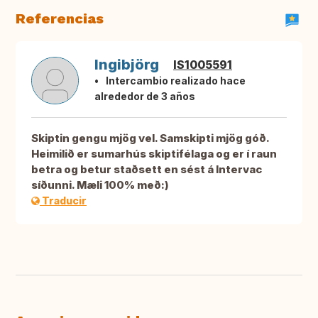
Referencias
Ingibjörg
IS1005591
Intercambio realizado hace
alrededor de 3 años
Skiptin gengu mjög vel. Samskipti mjög góð.
Heimilið er sumarhús skiptifélaga og er í raun
betra og betur staðsett en sést á Intervac
síðunni. Mæli 100% með:)
Traducir