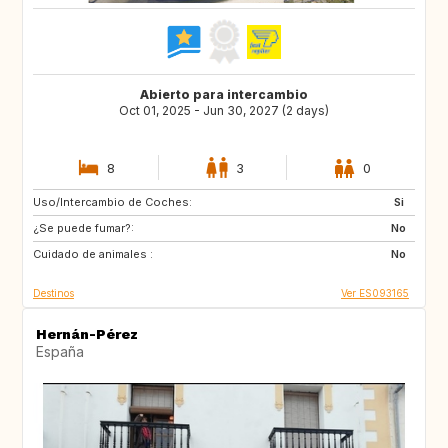
Abierto para intercambio
Oct 01, 2025 - Jun 30, 2027 (2 days)
8
3
0
Uso/Intercambio de Coches:
IT
FR
Si
¿Se puede fumar?:
DE
CH
No
Cuidado de animales :
AT
GB
No
Destinos
Ver ES093165
Hernán-Pérez
España