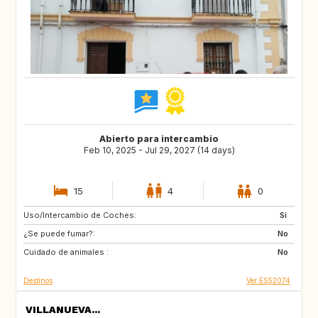
Abierto para intercambio
Feb 10, 2025 - Jul 29, 2027 (14 days)
15
4
0
Uso/Intercambio de Coches:
ES
IE
Si
¿Se puede fumar?:
GB
GB
No
Cuidado de animales :
PT
AT
No
Destinos
Ver ES52074
VILLANUEVA...