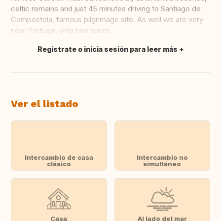
celtic remains and just 45 minutes driving to Santiago de
Compostela, famous pilgrimage site. As well we are very
near Portugal, only two hours.
Regístrate o inicia sesión para leer más
Traducir
Ver el listado
Intercambio de casa
Intercambio no
clásico
simultáneo
Casa
Al lado del mar