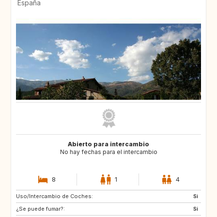
España
Abierto para intercambio
No hay fechas para el intercambio
8
1
4
Uso/Intercambio de Coches:
ES
PT
Si
¿Se puede fumar?:
FR
FR
Si