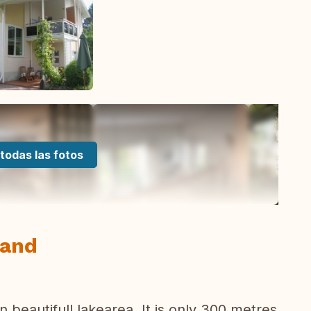
todas las fotos
land
in beautifull lakearea. It is only 300 metres