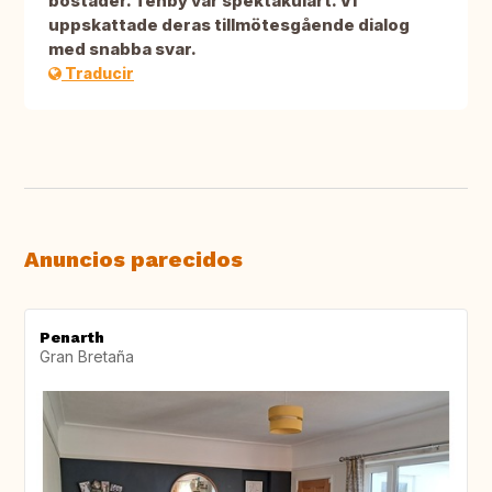
bostäder. Tenby var spektakulärt. Vi
uppskattade deras tillmötesgående dialog
med snabba svar.
Traducir
Anuncios parecidos
Penarth
Gran Bretaña