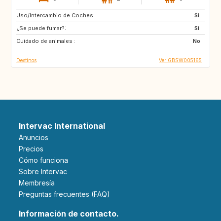
Uso/Intercambio de Coches:
ES
FR
Si
¿Se puede fumar?:
IT
US
Si
Cuidado de animales :
No
Destinos
Ver GBSW005165
Intervac International
Anuncios
Precios
Cómo funciona
Sobre Intervac
Membresía
Preguntas frecuentes (FAQ)
Información de contacto.