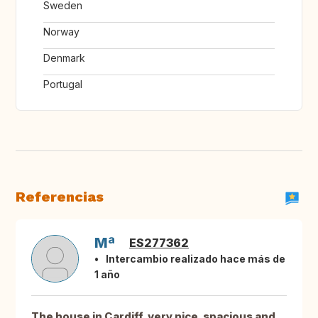
Sweden
Norway
Denmark
Portugal
Referencias
Mª
ES277362
Intercambio realizado hace más de
1 año
The house in Cardiff, very nice, spacious and