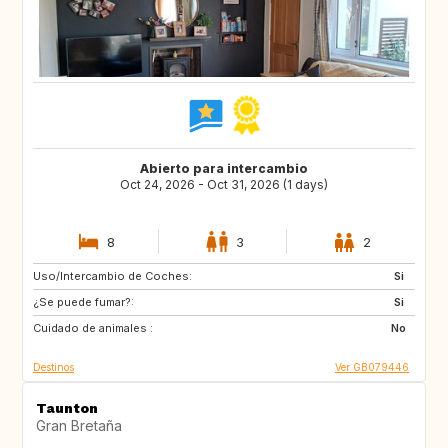
Abierto para intercambio
Oct 24, 2026 - Oct 31, 2026 (1 days)
8
3
2
Uso/Intercambio de Coches:
FR
AT
Si
¿Se puede fumar?:
DE
BE
Si
Cuidado de animales :
LU
CH
No
Destinos
Ver GB079446
Taunton
Gran Bretaña