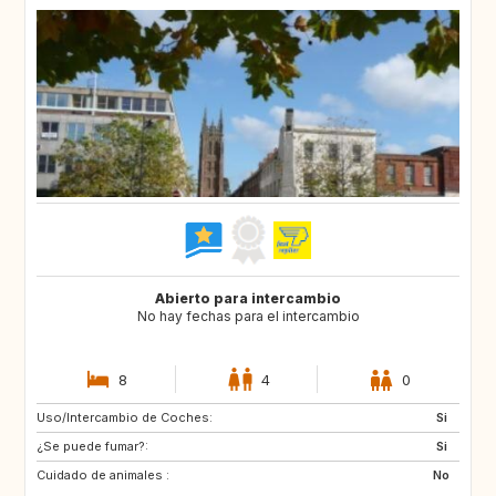
Abierto para intercambio
No hay fechas para el intercambio
8
4
0
Uso/Intercambio de Coches:
DE
CH
Si
¿Se puede fumar?:
FR
GB
Si
Cuidado de animales :
No