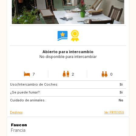
Abierto para intercambio
No disponible para intercambiar
7
2
0
Uso/Intercambio de Coches:
NL
BE
Si
¿Se puede fumar?:
Si
Cuidado de animales :
No
Destinos
Ver FR110059
Faucon
Francia