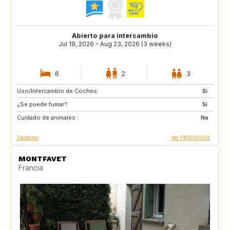
Abierto para intercambio
Jul 19, 2026 - Aug 23, 2026 (3 weeks)
6
2
3
Uso/Intercambio de Coches:
SE
FI
Si
¿Se puede fumar?:
NO
DK
Si
Cuidado de animales :
No
Destinos
Ver FR1000492
MONTFAVET
Francia