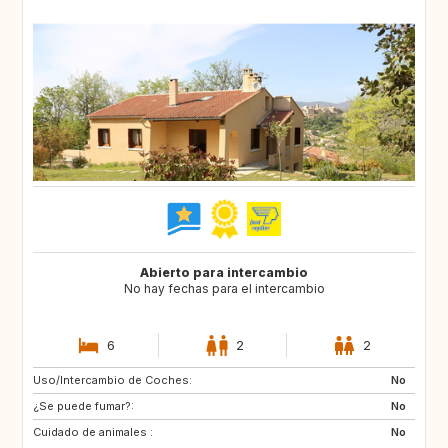
Abierto para intercambio
No hay fechas para el intercambio
6
2
2
Uso/Intercambio de Coches:
US
No
¿Se puede fumar?:
No
Cuidado de animales :
No