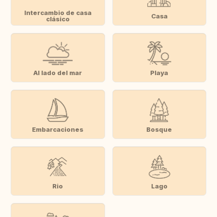
Intercambio de casa
Casa
clásico
Al lado del mar
Playa
Embarcaciones
Bosque
Rio
Lago