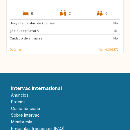
9
2
0
Uso/Intercambio de Coches:
HR
IT
No
¿Se puede fumar?:
FR
ES
Si
Cuidado de animales :
PT
GR
No
Destinos
Ver NO56872
Intervac International
Anuncios
Precios
Cómo funciona
Sobre Intervac
Membresía
Preguntas frecuentes (FAQ)