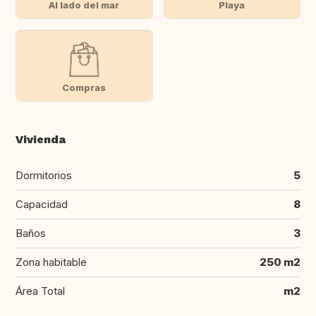
Al lado del mar
Playa
Compras
Vivienda
Dormitorios
5
Capacidad
8
Baños
3
Zona habitable
250 m2
Área Total
m2