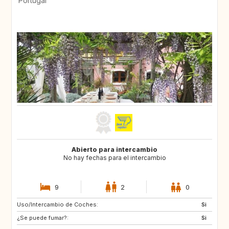
Portugal
Abierto para intercambio
No hay fechas para el intercambio
9
2
0
Uso/Intercambio de Coches:
PT
ES
Si
¿Se puede fumar?:
Si