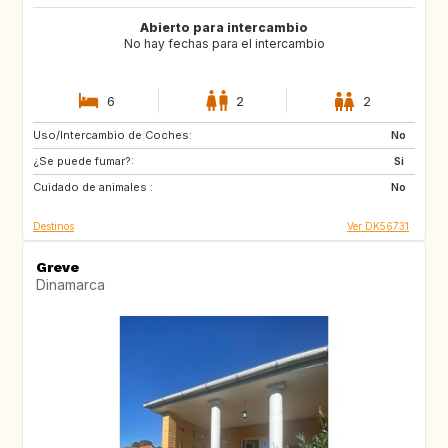
Abierto para intercambio
No hay fechas para el intercambio
6
2
2
Uso/Intercambio de Coches:
SE
NO
No
¿Se puede fumar?:
IT
DE
Si
Cuidado de animales :
FR
NL
No
Destinos
Ver DK56731
Greve
Dinamarca