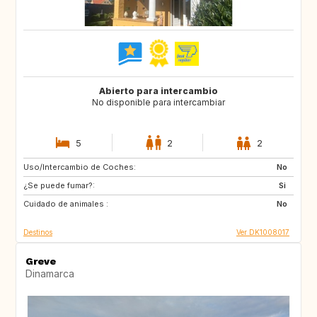
Abierto para intercambio
No disponible para intercambiar
5
2
2
Uso/Intercambio de Coches:
CH
AT
No
¿Se puede fumar?:
PT
ES
Si
Cuidado de animales :
IT
FR
No
Destinos
Ver DK1008017
Greve
Dinamarca