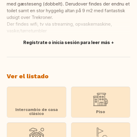
med gæsteseng (dobbelt). Derudover findes der endnu et
toilet samt en stor hyggelig altan på 9 m2 med fantastisk
udsigt over Trekroner.
Der findes wifi, tv via streaming, opvaskemaskine,
vaske/tørretumbler
Regístrate o inicia sesión para leer más
Traducir
Ver el listado
Intercambio de casa
Piso
clásico