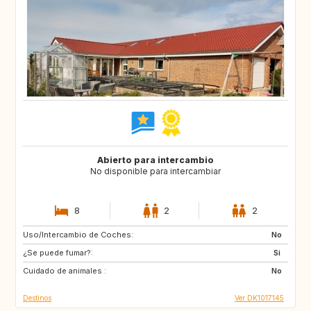
Abierto para intercambio
No disponible para intercambiar
8
2
2
Uso/Intercambio de Coches:
DK
IT
No
¿Se puede fumar?:
FR
ES
Si
Cuidado de animales :
AT
CZ
No
Destinos
Ver DK1017145