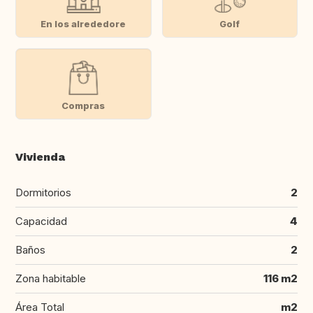
En los alrededore
Golf
Compras
Vivienda
Dormitorios
2
Capacidad
4
Baños
2
Zona habitable
116 m2
Área Total
m2