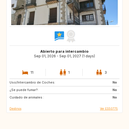
Abierto para intercambio
Sep 01, 2026 - Sep 01, 2027 (1 days)
11
1
3
Uso/Intercambio de Coches:
DE
PL
No
¿Se puede fumar?:
RO
JO
No
Cuidado de animales :
GE
AM
No
Destinos
Ver ES50775