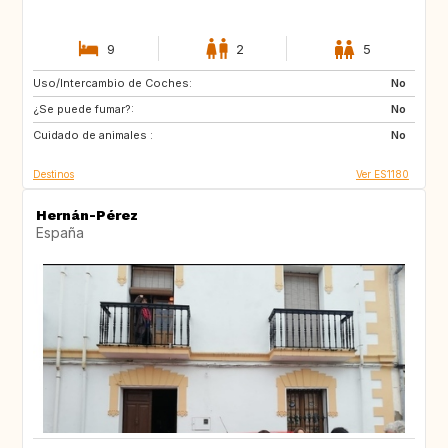
9
2
5
Uso/Intercambio de Coches:
ES
PL
No
¿Se puede fumar?:
HR
NO
No
Cuidado de animales :
GR
MA
No
Destinos
Ver ES1180
Hernán-Pérez
España