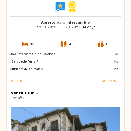
Abierto para intercambio
Feb 10, 2025 - Jul 29, 2027 (14 days)
15
4
0
Uso/Intercambio de Coches:
ES
IE
Si
¿Se puede fumar?:
GB
GB
No
Cuidado de animales :
PT
AT
No
Destinos
Ver ES52074
Santa Cruz...
España